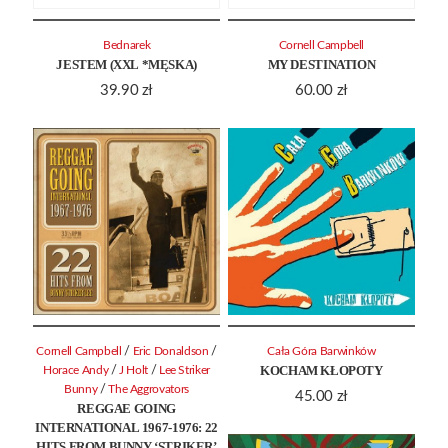
Bednarek
Cornell Campbell
JESTEM (XXL *MĘSKA)
MY DESTINATION
39.90
zł
60.00
zł
/
/
Cornell Campbell
Eric Donaldson
Cała Góra Barwinków
KOCHAM KŁOPOTY
/
/
Horace Andy
J Holt
Lee Striker
/
Bunny
The Aggrovators
45.00
zł
REGGAE GOING
INTERNATIONAL 1967-1976: 22
HITS FROM BUNNY ‘STRIKER’