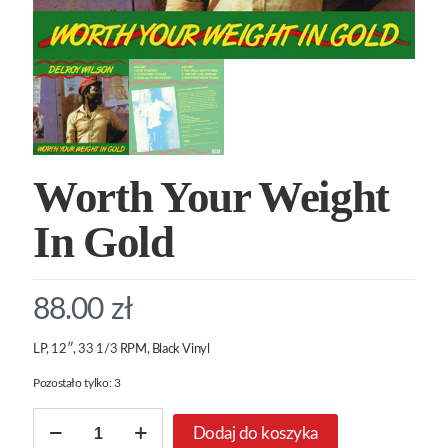
Worth Your Weight
In Gold
88.00
zł
LP, 12″, 33 1/3 RPM, Black Vinyl
Pozostało tylko: 3
ilość
Dodaj do koszyka
Worth