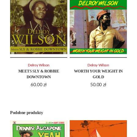
Delroy Wilson
Delroy Wilson
MEETS SLY & ROBBIE
WORTH YOUR WEIGHT IN
DOWNTOWN
GOLD
60.00
zł
50.00
zł
Podobne produkty