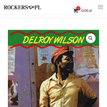
0
0.00 zł