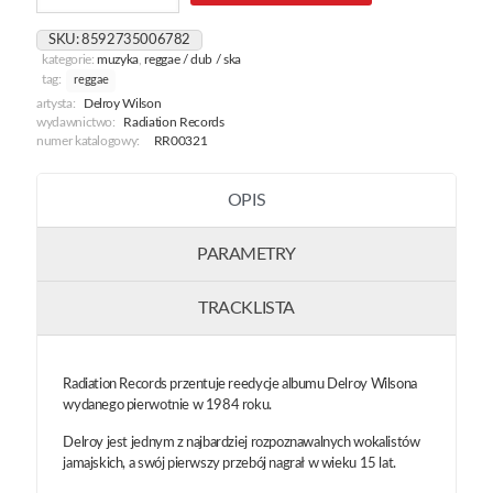
Your
Weight
SKU:
8592735006782
In
kategorie:
muzyka
,
reggae / dub / ska
Gold
tag:
reggae
artysta:
Delroy Wilson
wydawnictwo:
Radiation Records
numer katalogowy:
RR00321
OPIS
PARAMETRY
TRACKLISTA
Radiation Records przentuje reedycje albumu Delroy Wilsona
wydanego pierwotnie w 1984 roku.
Delroy jest jednym z najbardziej rozpoznawalnych wokalistów
jamajskich, a swój pierwszy przebój nagrał w wieku 15 lat.