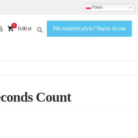
Polski
0
Nie znalazłeś płyty? Napisz do nas
0.00 zł
conds Count