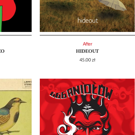
After
ZO
HIDEOUT
45.00
zł