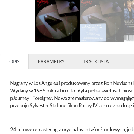
OPIS
PARAMETRY
TRACKLISTA
Nagrany w Los Angeles i produkowany przez Ron Nevison (
Wydany w 1986 roku album to płyta pełna świetnych piose
pJourney i Foreigner. Nowo zremasterowany do wymagającyc
przeboju Sylvester Stallone filmu Rocky IV, ale nie znajdują 
24-bitowe remastering z oryginalnych taśm źródłowych, jeden 