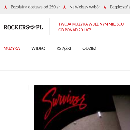
Bezpłatna dostawa od 250 zł
Największy wybór
Bezpieczeńst
TWOJA MUZYKA W JEDNYM MIEJSCU
OD PONAD 20 LAT!
MUZYKA
WIDEO
KSIĄŻKI
ODZIEŻ