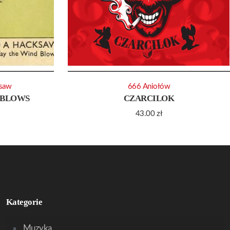
saw
666 Aniołów
 BLOWS
CZARCILOK
43.00
zł
Kategorie
Muzyka