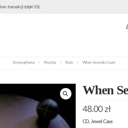
wo transakcji dzięki SSL
Strona główna
Muzyka
Rock
When Seconds Count
When Se
48.00
zł
CD, Jewel Case