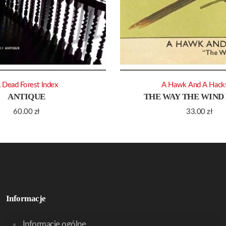
 Dead Forest Index
A Hawk And A Hack
ANTIQUE
THE WAY THE WIND
60.00
zł
33.00
zł
Informacje
Informacje ogólne