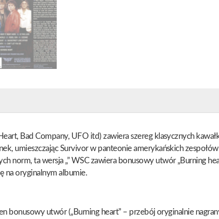
Heart, Bad Company, UFO itd) zawiera szereg klasycznych kawa
nek, umieszczając Survivor w panteonie amerykańskich zespołó
h norm, ta wersja „” WSC zawiera bonusowy utwór „Burning hear
się na oryginalnym albumie.
bonusowy utwór („Burning heart” – przebój oryginalnie nagrany dla