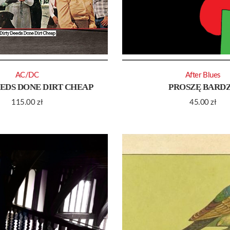
AC/DC
After Blues
EEDS DONE DIRT CHEAP
PROSZĘ BARD
115.00
zł
45.00
zł