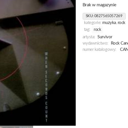
Brak w magazynie
SKU:
0827565057269
kategorie:
muzyka
,
rock
tag:
rock
artysta:
Survivor
wydawnictwo:
Rock Can
numer katalogowy:
CAN