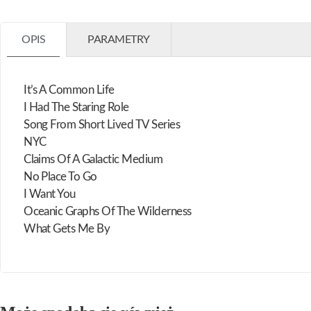
OPIS
PARAMETRY
It’s A Common Life
I Had The Staring Role
Song From Short Lived TV Series
NYC
Claims Of A Galactic Medium
No Place To Go
I Want You
Oceanic Graphs Of The Wilderness
What Gets Me By