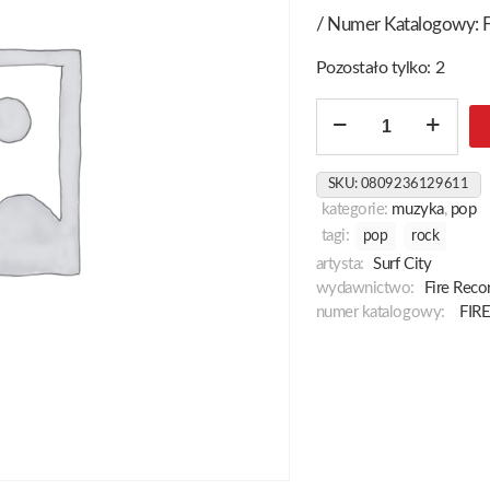
/ Numer Katalogowy:
Pozostało tylko: 2
ilość
We
Knew
SKU:
0809236129611
It
kategorie:
muzyka
,
pop
Was
tagi:
pop
rock
Not
artysta:
Surf City
Going
wydawnictwo:
Fire Reco
To
numer katalogowy:
FIR
Be
Like
This