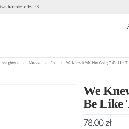
wo transakcji dzięki SSL
trona główna
Muzyka
Pop
We Knew It Was Not Going To Be Like Th
We Knew
Be Like 
78.00
zł