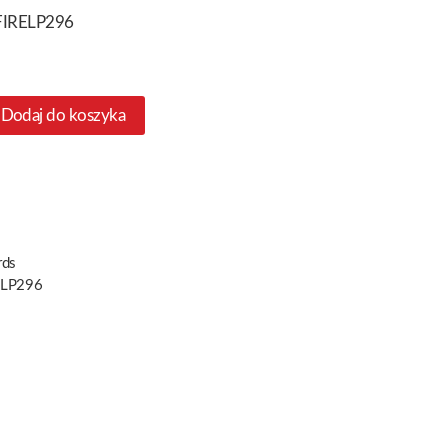
 FIRELP296
Dodaj do koszyka
rds
ELP296