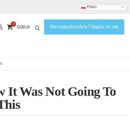
Polski
0
Nie znalazłeś płyty? Napisz do nas
0.00 zł
is
 It Was Not Going To
This