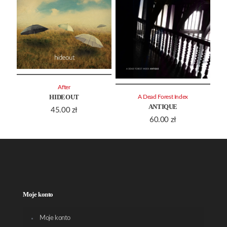
After
HIDEOUT
A Dead Forest Index
ANTIQUE
45.00
zł
60.00
zł
Moje konto
Moje konto