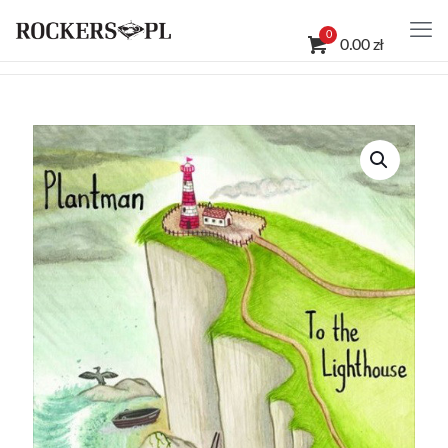
0
0.00 zł