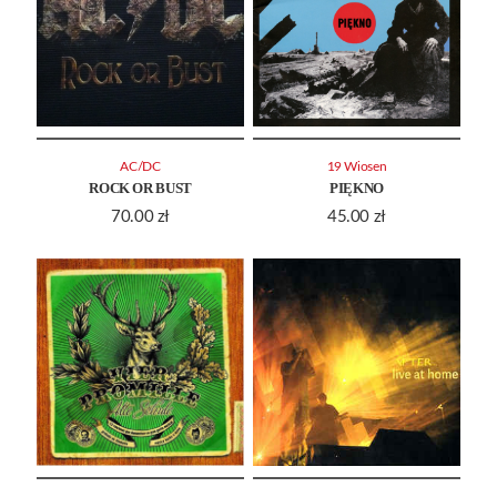
AC/DC
19 Wiosen
ROCK OR BUST
PIĘKNO
70.00
zł
45.00
zł