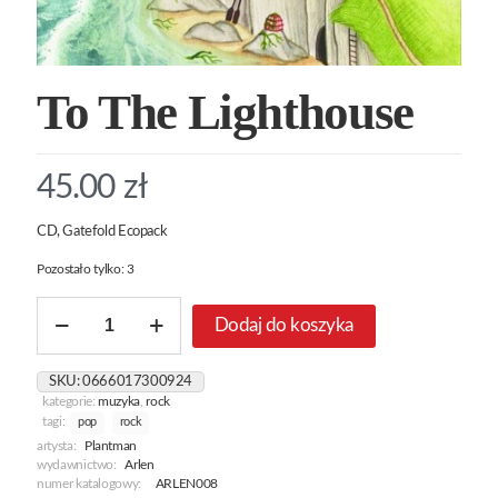
To The Lighthouse
45.00
zł
CD, Gatefold Ecopack
Pozostało tylko: 3
ilość
Dodaj do koszyka
To
The
Lighthouse
SKU:
0666017300924
kategorie:
muzyka
,
rock
tagi:
pop
rock
artysta:
Plantman
wydawnictwo:
Arlen
numer katalogowy:
ARLEN008