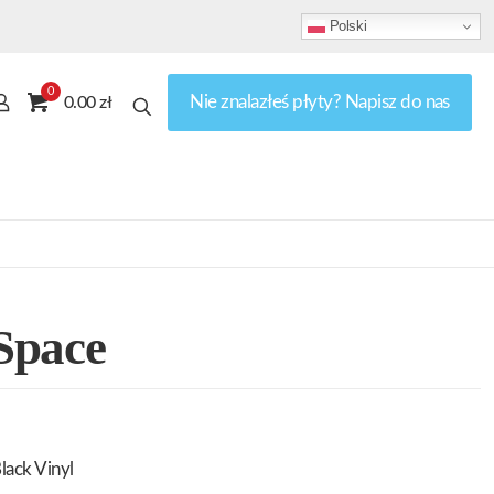
Polski
0
Nie znalazłeś płyty? Napisz do nas
0.00 zł
Space
lack Vinyl