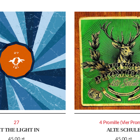
27
4 Promille (Vier Prom
T THE LIGHT IN
ALTE SCHUL
45.00
zł
45.00
zł