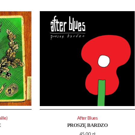
ille)
After Blues
E
PROSZĘ BARDZO
45.00
zł