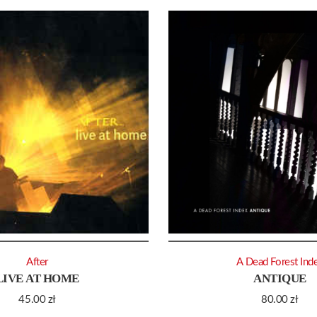
After
A Dead Forest Ind
LIVE AT HOME
ANTIQUE
45.00
zł
80.00
zł