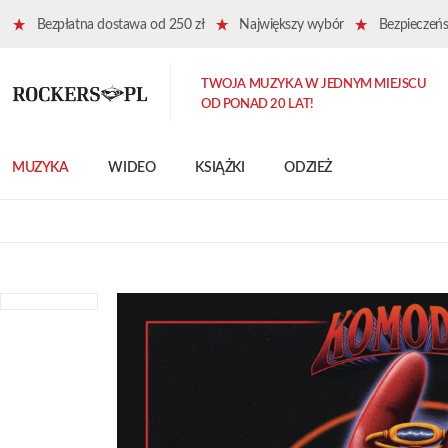
Bezpłatna dostawa od 250 zł
Największy wybór
Bezpieczeńst
TWOJA MUZYKA W JEDNYM MIEJSCU
OD PONAD 20 LAT!
MUZYKA
WIDEO
KSIĄŻKI
ODZIEŻ