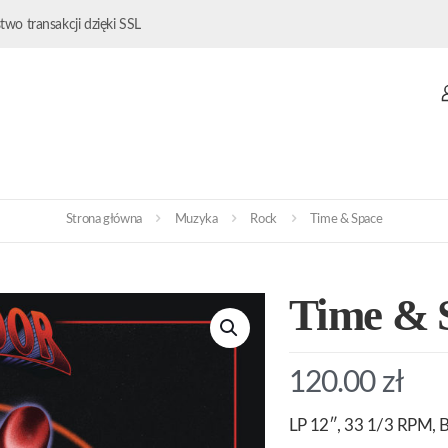
wo transakcji dzięki SSL
Strona główna
Muzyka
Rock
Time & Space
Time & 
120.00
zł
LP 12″, 33 1/3 RPM, B