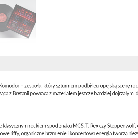
ji Komodor – zespołu, który szturmem podbił europejską scenę r
dząca z Bretanii powraca z materiałem jeszcze bardziej dojrzały
e klasycznym rockiem spod znaku MC5, T. Rex czy Steppenwolf, d
e riffy, organiczne brzmienie i koncertowa energia tworzą niezwy