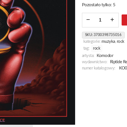
Pozostało tylko: 5
ilość
Time
&
SKU:
3700398735016
Space
kategorie:
muzyka
,
rock
tag:
rock
artysta:
Komodor
wydawnictwo:
Riptide R
numer katalogowy:
KO0