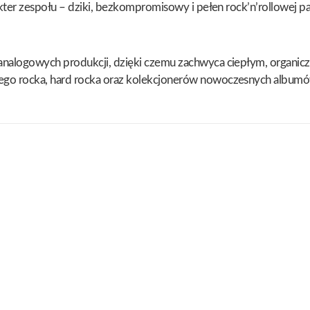
kter zespołu – dziki, bezkompromisowy i pełen rock’n’rollowej pas
analogowych produkcji, dzięki czemu zachwyca ciepłym, organicz
ego rocka, hard rocka oraz kolekcjonerów nowoczesnych albumów