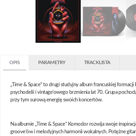
OPIS
PARAMETRY
TRACKLISTA
„Time & Space” to drugi studyjny album francuskiej formac
psychodelii i vintage’owego brzmienia lat 70. Grupa pocho
przy tym surową energię swoich koncertów.
Na albumie „Time & Space” Komodor rozwija swoje inspiracj
groove’ów i melodyjnych harmonii wokalnych. Potężne gitarow