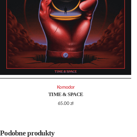
Komodor
TIME & SPACE
65.00
zł
Podobne produkty