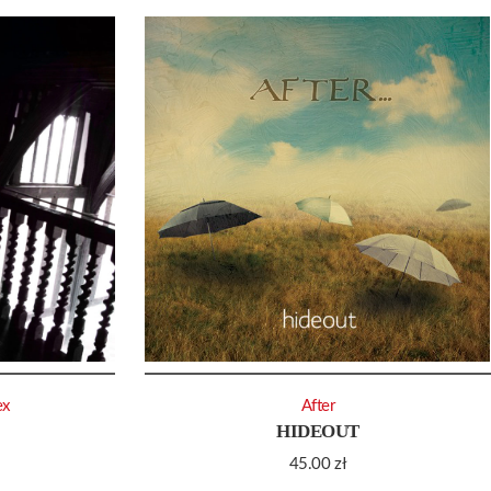
ex
After
HIDEOUT
45.00
zł