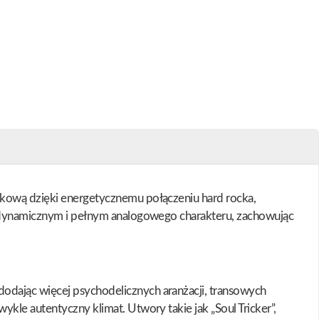
ockową dzięki energetycznemu połączeniu hard rocka,
m, dynamicznym i pełnym analogowego charakteru, zachowując
odając więcej psychodelicznych aranżacji, transowych
kle autentyczny klimat. Utwory takie jak „Soul Tricker”,