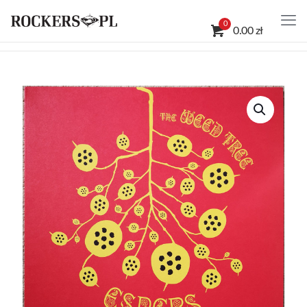
0
0.00 zł