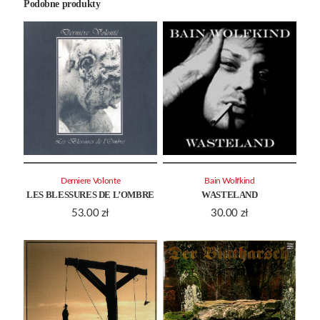
Podobne produkty
Derniere Volonte
Bain Wolfkind
LES BLESSURES DE L’OMBRE
WASTELAND
53.00
zł
30.00
zł