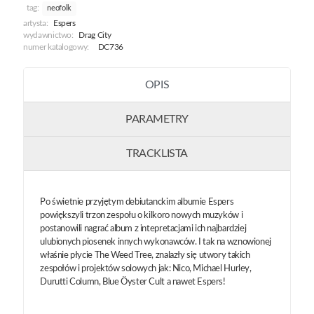
tag:
neofolk
artysta:
Espers
wydawnictwo:
Drag City
numer katalogowy:
DC736
OPIS
PARAMETRY
TRACKLISTA
Po świetnie przyjętym debiutanckim albumie Espers
powiększyli trzon zespołu o kilkoro nowych muzyków i
postanowili nagrać album z intepretacjami ich najbardziej
ulubionych piosenek innych wykonawców. I tak na wznowionej
właśnie płycie The Weed Tree, znalazły się utwory takich
zespołów i projektów solowych jak: Nico, Michael Hurley,
Durutti Column, Blue Öyster Cult a nawet Espers!