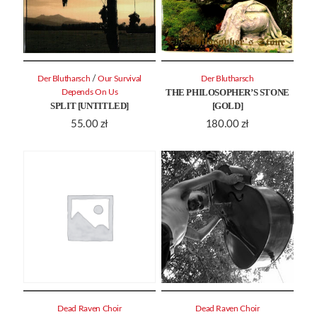
/
Der Blutharsch
Our Survival
Der Blutharsch
THE PHILOSOPHER’S STONE
Depends On Us
SPLIT [UNTITLED]
[GOLD]
55.00
zł
180.00
zł
Dead Raven Choir
Dead Raven Choir