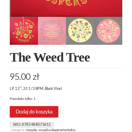
The Weed Tree
95.00
zł
LP, 12″, 33 1/3 RPM, Black Vinyl
Pozostało tylko: 1
Dodaj do koszyka
SKU:
0781484073611
kategorie:
muzyka
,
muzyka eksperymentalna