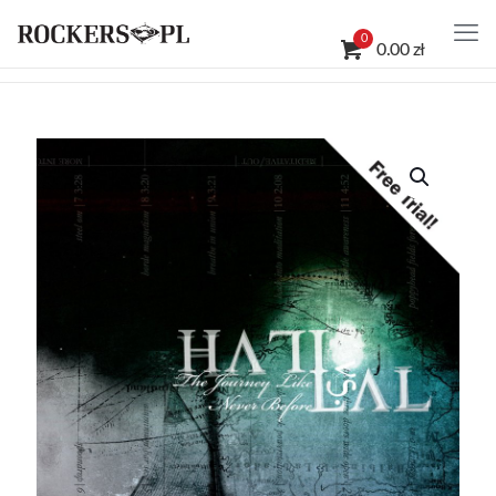
0
0.00 zł