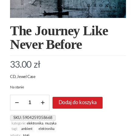
The Journey Like
Never Before
33.00
zł
CD, Jewel Case
Na stanie
ilość
Dodaj do koszyka
The
Journey
Like
SKU:
5904259358668
Never
kategorie:
elektronika
,
muzyka
Before
tagi:
ambient
elektronika
artysta:
Hati