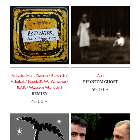
/
/
Activator Mario Dziurex
Bakshish
Aun
PHANTOM GHOST
/
/
Habakuk
Kapela Ze Wsi Warszawa
/
R.A.P.
Wszystkie Wschody S
95.00
zł
REMIXY
45.00
zł