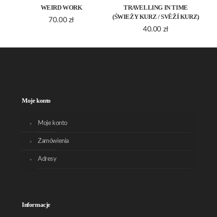
WEIRD WORK
TRAVELLING IN TIME
(ŚWIEŻY KURZ / SVĚŽÍ KURZ)
70.00
zł
40.00
zł
Moje konto
Moje konto
Zamówienia
Adresy
Informacje