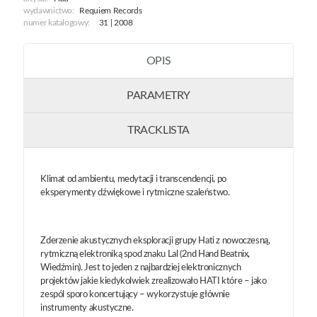
wydawnictwo:
Requiem Records
numer katalogowy:
31 | 2008
OPIS
PARAMETRY
TRACKLISTA
Klimat od ambientu, medytacji i transcendencji, po
eksperymenty dźwiękowe i rytmiczne szaleństwo.
Zderzenie akustycznych eksploracji grupy Hati z nowoczesną,
rytmiczną elektroniką spod znaku Lal (2nd Hand Beatnix,
Wiedźmin). Jest to jeden z najbardziej elektronicznych
projektów jakie kiedykolwiek zrealizowało HATI które – jako
zespól sporo koncertujący – wykorzystuje głównie
instrumenty akustyczne.