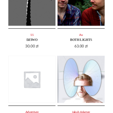
11
Au
DZIWO
BOTH LIGHTS
30.00
zł
63.00
zł
Adventure
Jakub Adamec