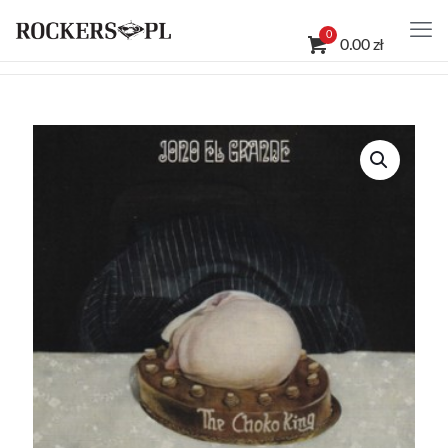
0
0.00 zł