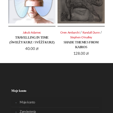
/
/
Jakub Adamec
Oren Ambarchi
Randall Dunn
TRAVELLING IN TIME
Stephen O'malley
(ŚWIEŻY KURZ / SVĚŽÍ KURZ)
SHADE THEMES FROM
KAIROS
40.00
zł
128.00
zł
Moje konto
Moje konto
Zamówienia