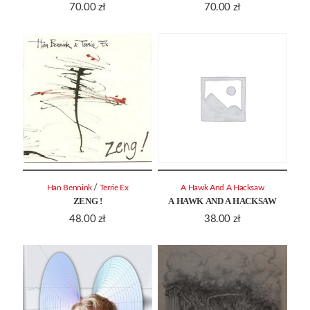
70.00
zł
70.00
zł
/
Han Bennink
Terrie Ex
A Hawk And A Hacksaw
ZENG !
A HAWK AND A HACKSAW
48.00
zł
38.00
zł