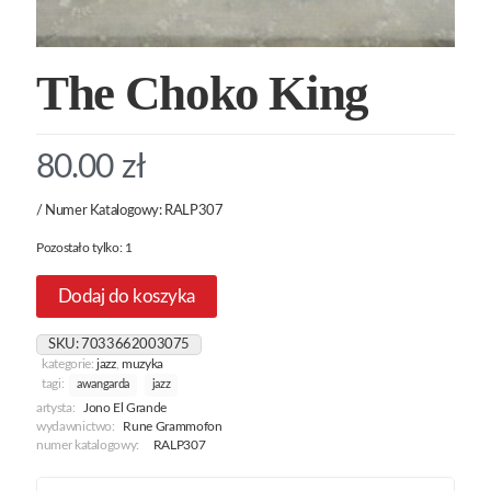
The Choko King
80.00
zł
/ Numer Katalogowy: RALP307
Pozostało tylko: 1
Dodaj do koszyka
SKU:
7033662003075
kategorie:
jazz
,
muzyka
tagi:
awangarda
jazz
artysta:
Jono El Grande
wydawnictwo:
Rune Grammofon
numer katalogowy:
RALP307