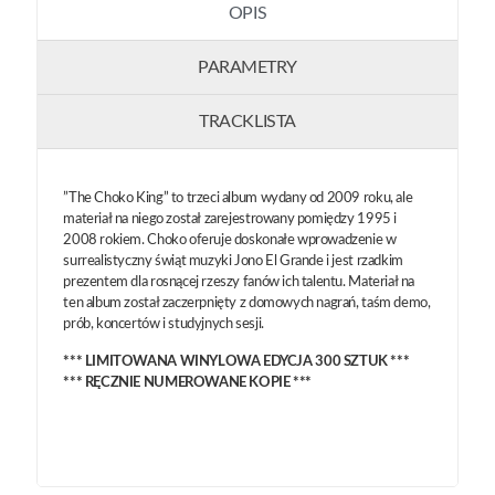
OPIS
PARAMETRY
TRACKLISTA
”The Choko King” to trzeci album wydany od 2009 roku, ale
materiał na niego został zarejestrowany pomiędzy 1995 i
2008 rokiem. Choko oferuje doskonałe wprowadzenie w
surrealistyczny świąt muzyki Jono El Grande i jest rzadkim
prezentem dla rosnącej rzeszy fanów ich talentu. Materiał na
ten album został zaczerpnięty z domowych nagrań, taśm demo,
prób, koncertów i studyjnych sesji.
*** LIMITOWANA WINYLOWA EDYCJA 300 SZTUK ***
*** RĘCZNIE NUMEROWANE KOPIE ***