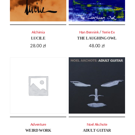
/
Alchimia
Han Bennink
Terrie Ex
LUCILE
THE LAUGHING OWL
28.00
zł
48.00
zł
Adventure
Noel Akchote
WEIRD WORK
ADULT GUITAR