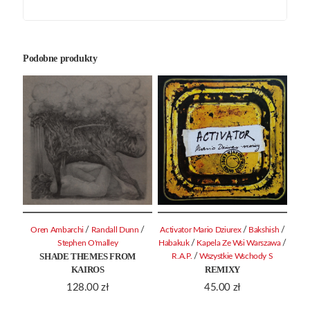
Podobne produkty
/
/
/
/
Oren Ambarchi
Randall Dunn
Activator Mario Dziurex
Bakshish
/
/
Stephen O'malley
Habakuk
Kapela Ze Wsi Warszawa
SHADE THEMES FROM
/
R.A.P.
Wszystkie Wschody S
KAIROS
REMIXY
128.00
zł
45.00
zł