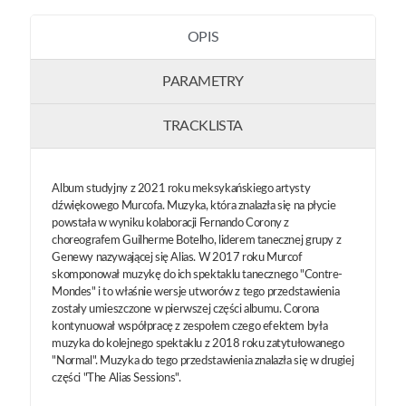
OPIS
PARAMETRY
TRACKLISTA
Album studyjny z 2021 roku meksykańskiego artysty
dźwiękowego Murcofa. Muzyka, która znalazła się na płycie
powstała w wyniku kolaboracji Fernando Corony z
choreografem Guilherme Botelho, liderem tanecznej grupy z
Genewy nazywającej się Alias. W 2017 roku Murcof
skomponował muzykę do ich spektaklu tanecznego "Contre-
Mondes" i to właśnie wersje utworów z tego przedstawienia
zostały umieszczone w pierwszej części albumu. Corona
kontynuował współpracę z zespołem czego efektem była
muzyka do kolejnego spektaklu z 2018 roku zatytułowanego
"Normal". Muzyka do tego przedstawienia znalazła się w drugiej
części "The Alias Sessions".