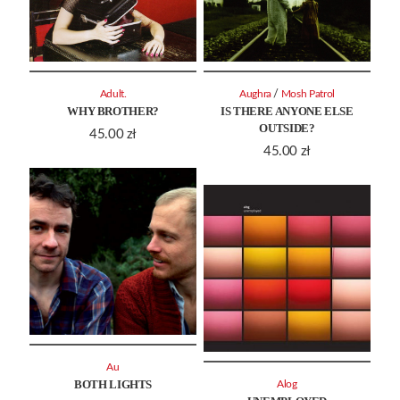
/
Adult.
Aughra
Mosh Patrol
WHY BROTHER?
IS THERE ANYONE ELSE
OUTSIDE?
45.00
zł
45.00
zł
Au
BOTH LIGHTS
Alog