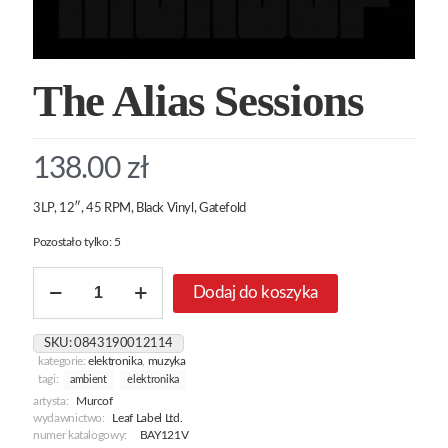
The Alias Sessions
138.00
zł
3LP, 12″, 45 RPM, Black Vinyl, Gatefold
Pozostało tylko: 5
ilość
Dodaj do koszyka
The
Alias
Sessions
SKU:
0843190012114
kategorie:
elektronika
,
muzyka
tagi:
ambient
elektronika
artysta:
Murcof
wydawnictwo:
Leaf Label Ltd.
numer katalogowy:
BAY121V