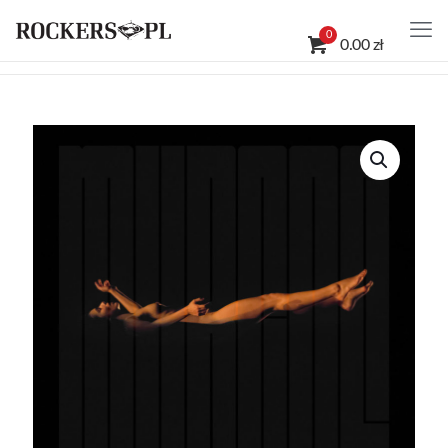
0
0.00 zł