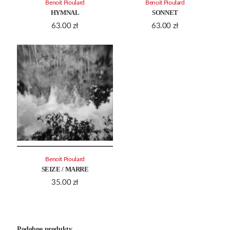
Benoit Pioulard
Benoit Pioulard
HYMNAL
SONNET
63.00
zł
63.00
zł
Benoit Pioulard
SEIZE / MARRE
35.00
zł
Podobne produkty