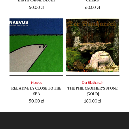
BIRTH CANAL BLUES
CHERU
50.00
zł
60.00
zł
Naevus
Der Blutharsch
RELATIVELY CLOSE TO THE
THE PHILOSOPHER’S STONE
SEA
[GOLD]
50.00
zł
180.00
zł