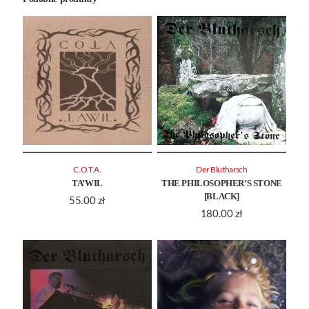
C.O.T.A.
Der Blutharsch
TA’WIL
THE PHILOSOPHER’S STONE
[BLACK]
55.00
zł
180.00
zł