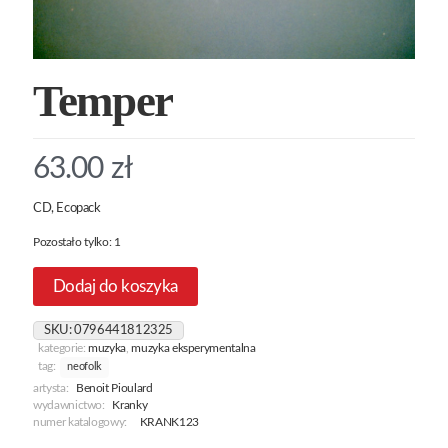
Temper
63.00
zł
CD, Ecopack
Pozostało tylko: 1
Dodaj do koszyka
SKU:
0796441812325
kategorie:
muzyka
,
muzyka eksperymentalna
tag:
neofolk
artysta:
Benoit Pioulard
wydawnictwo:
Kranky
numer katalogowy:
KRANK123