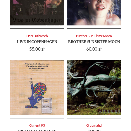
Der Blutharsch
Brother Sun Sister Moon
LIVE IN COPENHAGEN
BROTHER SUN SISTER MOON
55.00
zł
60.00
zł
Current 93
Graumahd