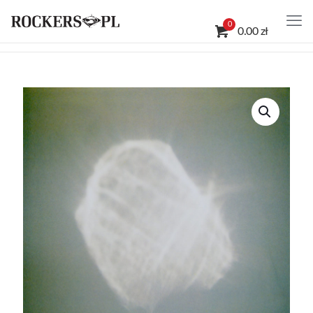
0
0.00 zł