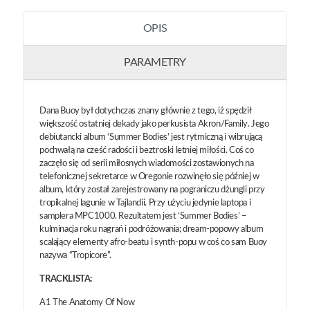
OPIS
PARAMETRY
Dana Buoy był dotychczas znany głównie z tego, iż spędził
większość ostatniej dekady jako perkusista Akron/Family. Jego
debiutancki album ‘Summer Bodies’ jest rytmiczną i wibrującą
pochwałą na cześć radości i beztroski letniej miłości. Coś co
zaczęło się od serii miłosnych wiadomości zostawionych na
telefonicznej sekretarce w Oregonie rozwinęło się później w
album, który został zarejestrowany na pograniczu dżungli przy
tropikalnej lagunie w Tajlandii. Przy użyciu jedynie laptopa i
samplera MPC1000. Rezultatem jest ‘Summer Bodies’ –
kulminacja roku nagrań i podróżowania; dream-popowy album
scalający elementy afro-beatu i synth-popu w coś co sam Buoy
nazywa “Tropicore”.
TRACKLISTA:
A1 The Anatomy Of Now