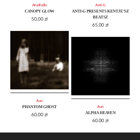
Anathallo
Anti-G
CANOPY GLOW
ANTI-G PRESENTS KENTJE’SZ
BEATSZ
50.00
zł
65.00
zł
Aun
PHANTOM GHOST
Aun
ALPHA HEAVEN
60.00
zł
60.00
zł