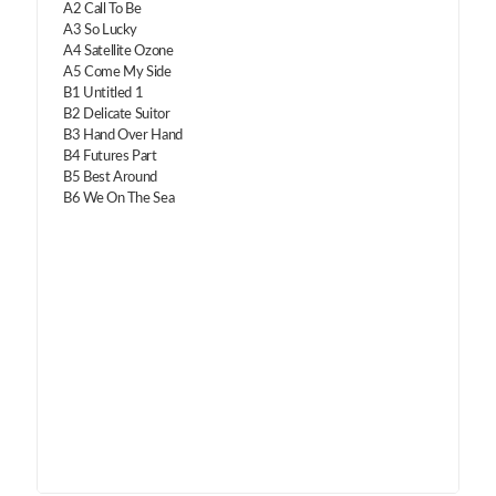
A2 Call To Be
A3 So Lucky
A4 Satellite Ozone
A5 Come My Side
B1 Untitled 1
B2 Delicate Suitor
B3 Hand Over Hand
B4 Futures Part
B5 Best Around
B6 We On The Sea