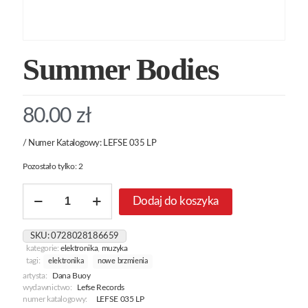
Summer Bodies
80.00
zł
/ Numer Katalogowy: LEFSE 035 LP
Pozostało tylko: 2
ilość
Dodaj do koszyka
Summer
Bodies
SKU:
0728028186659
kategorie:
elektronika
,
muzyka
tagi:
elektronika
nowe brzmienia
artysta:
Dana Buoy
wydawnictwo:
Lefse Records
numer katalogowy:
LEFSE 035 LP