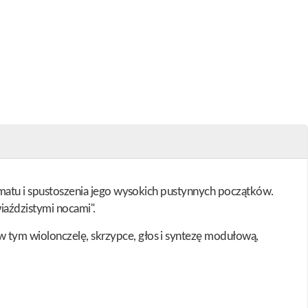
ramatu i spustoszenia jego wysokich pustynnych początków.
iaździstymi nocami".
 tym wiolonczelę, skrzypce, głos i syntezę modułową,