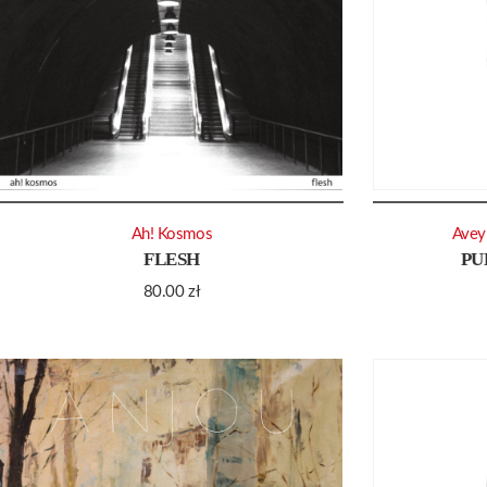
Ah! Kosmos
Avey
FLESH
PU
80.00
zł