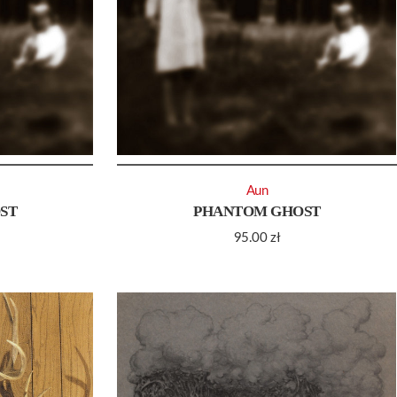
Aun
ST
PHANTOM GHOST
95.00
zł