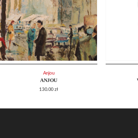
Anjou
ANJOU
130.00
zł