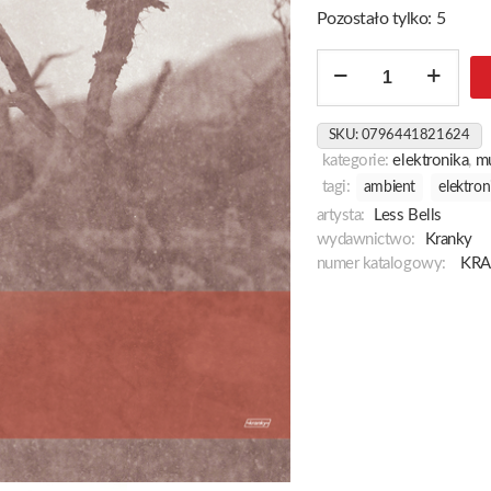
Pozostało tylko: 5
ilość
Solifuge
SKU:
0796441821624
kategorie:
elektronika
,
m
tagi:
ambient
elektron
artysta:
Less Bells
wydawnictwo:
Kranky
numer katalogowy:
KRA