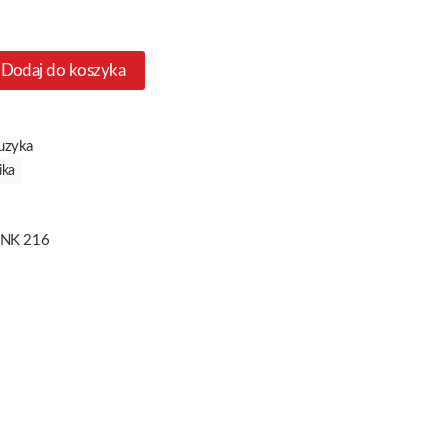
Dodaj do koszyka
uzyka
ika
NK 216