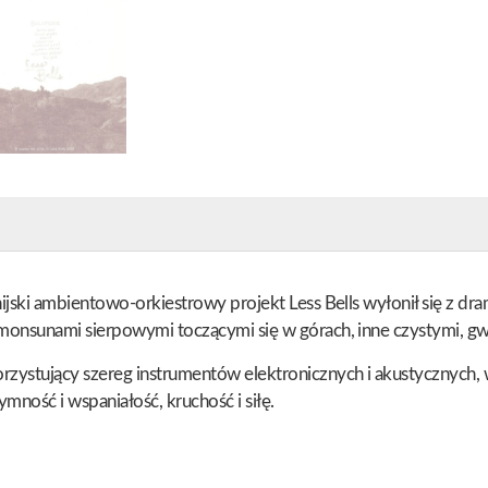
nijski ambientowo-orkiestrowy projekt Less Bells wyłonił się z d
 monsunami sierpowymi toczącymi się w górach, inne czystymi, gw
ystujący szereg instrumentów elektronicznych i akustycznych, w
tymność i wspaniałość, kruchość i siłę.