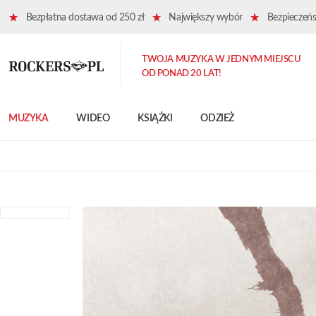
Bezpłatna dostawa od 250 zł
Największy wybór
Bezpieczeńst
TWOJA MUZYKA W JEDNYM MIEJSCU
OD PONAD 20 LAT!
MUZYKA
WIDEO
KSIĄŻKI
ODZIEŻ