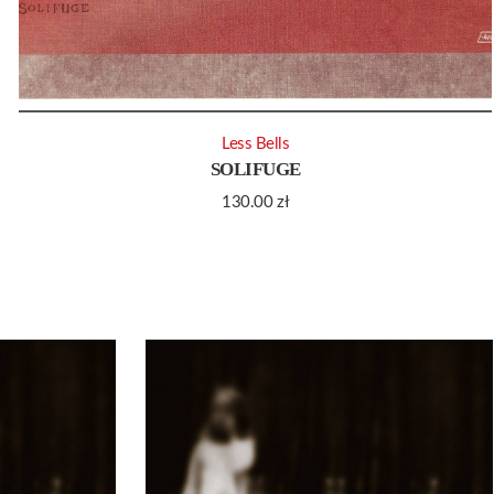
Less Bells
SOLIFUGE
130.00
zł