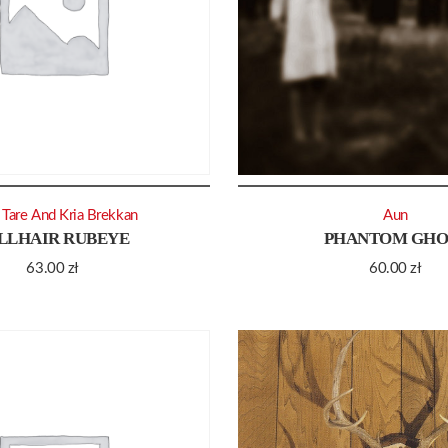
 Tare And Kria Brekkan
Aun
LLHAIR RUBEYE
PHANTOM GHO
63.00
zł
60.00
zł