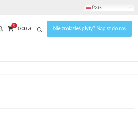
Polski
0
Nie znalazłeś płyty? Napisz do nas
0.00 zł