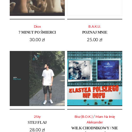
Diox
B.A.K.U.
7 MINUT PO ŚMIERCI
POZNAJ MNIE
30.00
zł
25.00
zł
/
2Sty
Bisz (B.O.K.)
Mam Na Imię
STEJ FLAJ
Aleksander
WILK CHODNIKOWY / NIE
28.00
zł