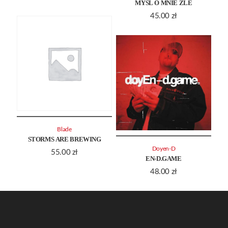
MYŚL O MNIE ŹLE
45.00
zł
Blade
STORMS ARE BREWING
Doyen-D
55.00
zł
EN-D.GAME
48.00
zł