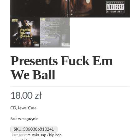
Presents Fuck Em
We Ball
18.00
zł
CD, Jewel Case
Brak w magazynie
SKU:
5060306810241
kategorie:
muzyka
,
rap / hip-hop