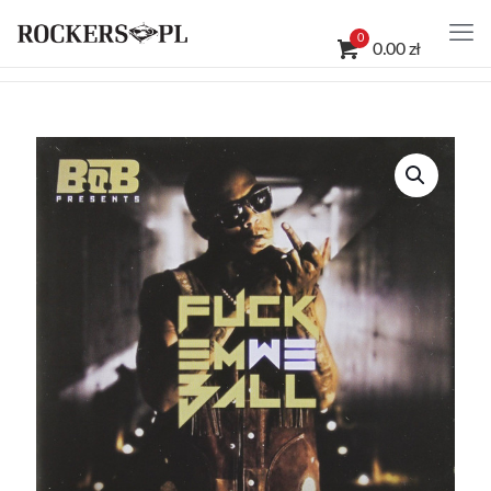
0
0.00 zł