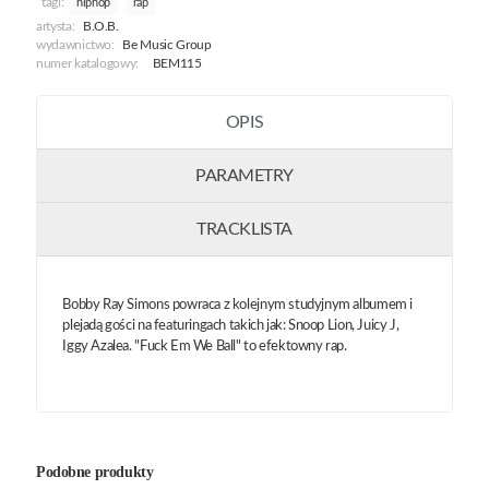
tagi:
hiphop
rap
artysta:
B.O.B.
wydawnictwo:
Be Music Group
numer katalogowy:
BEM115
OPIS
PARAMETRY
TRACKLISTA
Bobby Ray Simons powraca z kolejnym studyjnym albumem i
plejadą gości na featuringach takich jak: Snoop Lion, Juicy J,
Iggy Azalea. "Fuck Em We Ball" to efektowny rap.
Podobne produkty