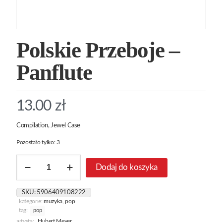
Polskie Przeboje –
Panflute
13.00
zł
Compilation, Jewel Case
Pozostało tylko: 3
ilość
Dodaj do koszyka
Polskie
Przeboje
-
SKU:
5906409108222
Panflute
kategorie:
muzyka
,
pop
tag:
pop
artysta:
Hubert Meyer