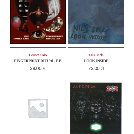
Comet Gain
Nils Bech
FINGERPRINT RITUAL E.P.
LOOK INSIDE
38.00
zł
73.00
zł