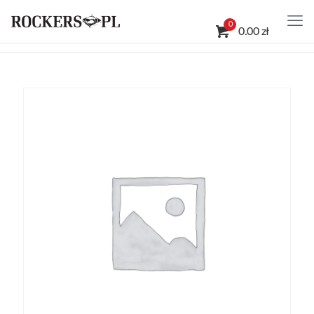
0
0.00 zł