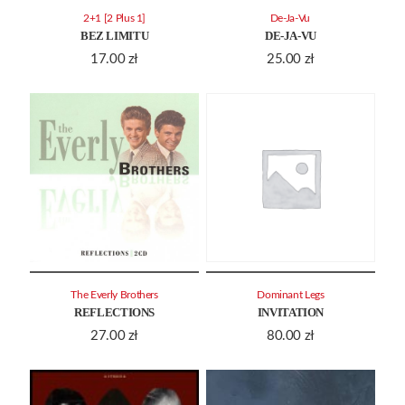
2+1 [2 Plus 1]
De-Ja-Vu
BEZ LIMITU
DE-JA-VU
17.00
zł
25.00
zł
The Everly Brothers
Dominant Legs
REFLECTIONS
INVITATION
27.00
zł
80.00
zł