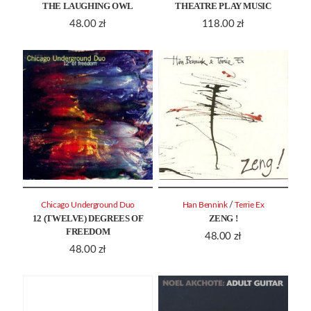
THE LAUGHING OWL
THEATRE PLAY MUSIC
48.00
zł
118.00
zł
/
Chicago Underground Duo
Han Bennink
Terrie Ex
12 (TWELVE) DEGREES OF
ZENG !
FREEDOM
48.00
zł
48.00
zł