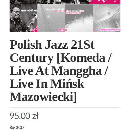
Polish Jazz 21St
Century [Komeda /
Live At Manggha /
Live In Mińsk
Mazowiecki]
95.00
zł
Box 3CD