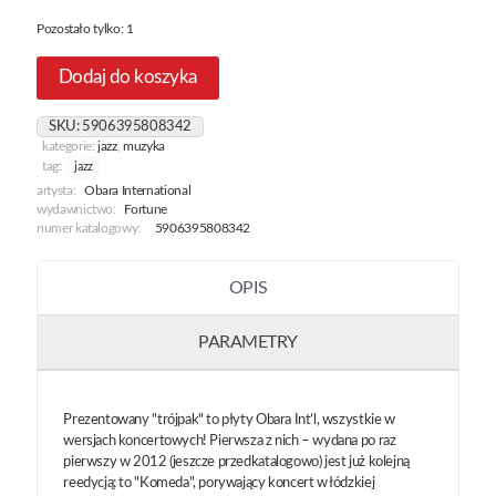
Pozostało tylko: 1
Dodaj do koszyka
SKU:
5906395808342
kategorie:
jazz
,
muzyka
tag:
jazz
artysta:
Obara International
wydawnictwo:
Fortune
numer katalogowy:
5906395808342
OPIS
PARAMETRY
Prezentowany "trójpak" to płyty Obara Int’l, wszystkie w
wersjach koncertowych! Pierwsza z nich – wydana po raz
pierwszy w 2012 (jeszcze przedkatalogowo) jest już kolejną
reedycją; to "Komeda", porywający koncert w łódzkiej