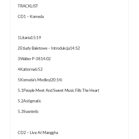
TRACKLIST
CD1 – Komeda
1Litania15:19
2Etiudy Baletowe – Introdukcja14:52
3Walter P-3814:02
4Kattorna6:52
5Komeda's Medley(20:14)
5.1People Meet And Sweet Music Fills The Heart
5.2Astigmatic
5.3Svantetic
CD2 – Live At Manggha