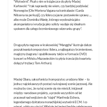
"Wytwórni". Pisał o nim w książeczce do płyty Maciej
Karłowski: "I tak naprawdę nie wiem, czy bardziej podziwiać
Norwegów [Ole Mortena Vagana na kontrabasie i Garda
Nilssena na perkusji], czy lidera za jasne postawienie sprawy…,
albo może Dominika Wanię, którego wyobraźnia jako
akompaniatora i erudycja jako solisty wydaje się idealnym
spoiwem dla całego brzmieniowego wizerunku grupy".
Druga płyta nagrana w krakowskiej "Manggha" ilustruje dalsze
poszukiwania kompozytora i lidera, a najbogatszy brzmieniowo,
magiczny (nagrany i opublikowany także w formacie DVD)
koncert w Mińsku Mazowieckim to płyta trzecia (do kwartetu
dołączył trębacz Tom Arthurs).
Maciej Obara, saksofonista i kompozytor, urodzony lider – to
jedna z najciekawszych postaci na krajowej scenie jazzowej. Ale
można by rzec, że na tej scenie się nie mieścił, inicjował
między-narodowe projekty, a przede wszystkim od lat
pracował nad wejściem do "stajni" Manfreda Eiche­ra,
legendarnego dyktatora monachijskiej wytwórni ECM. I co
więcej, udało mu się to! Właśnie tej jesieni będzie celebrowana