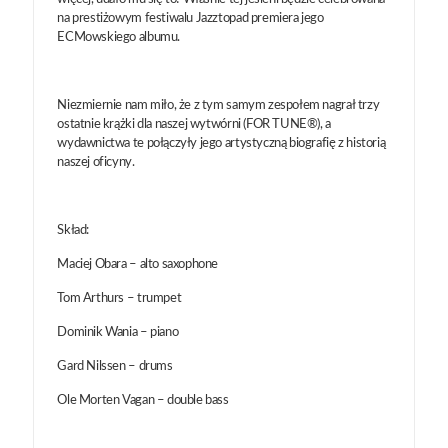
na prestiżowym festiwalu Jazztopad premiera jego
ECMowskiego albumu.
Niezmiernie nam miło, że z tym samym zespołem nagrał trzy
ostatnie krążki dla naszej wytwórni (FOR TUNE®), a
wydawnictwa te połączyły jego artystyczną biografię z historią
naszej oficyny.
Skład:
Maciej Obara – alto saxophone
Tom Arthurs – trumpet
Dominik Wania – piano
Gard Nilssen – drums
Ole Morten Vagan – double bass