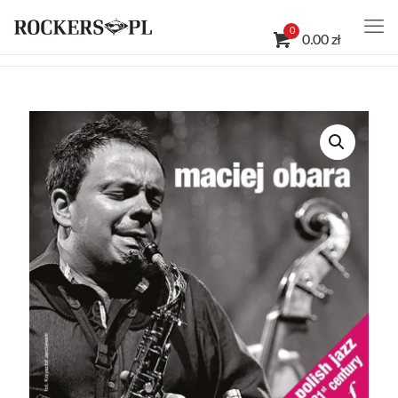
0
0.00 zł