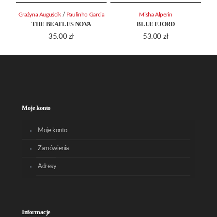
/
Grażyna Auguścik
Paulinho Garcia
Misha Alperin
THE BEATLES NOVA
BLUE FJORD
35.00
zł
53.00
zł
Moje konto
Moje konto
Zamówienia
Adresy
Informacje