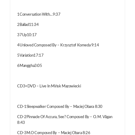
1Conversation With…9:37
2Ballad11:34
37Up10:17
4Unloved Composed By – Krzysztof Komeda 9:14
5Variation17:17
6Manggha3:05
CD3+DVD – Live In Mińsk Mazowiecki
CD-1Sleepwalker Composed By – Maciej Obara 8:30
CD-2Pinnacle Of Accura, See? Composed By – O. M. Vågan
8:43
CD-3M.O Composed By – Maciej Obara 8:26