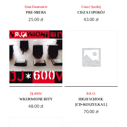
Dwa Dwanaście
Cisza I Spokój
PRE-MIERA
CISZA I SPOKÓJ
25.00
zł
43.00
zł
Dj 600V
B.R.O.
WKURWIONE BITY
HIGH SCHOOL
[CD+KOSZULKA L]
48.00
zł
70.00
zł