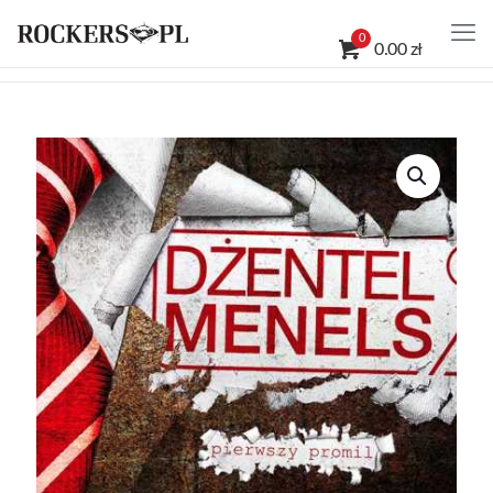
0
0.00 zł