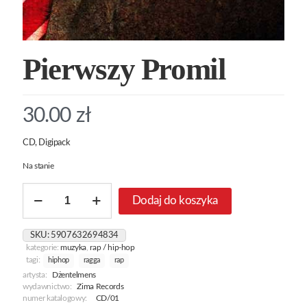
Pierwszy Promil
30.00
zł
CD, Digipack
Na stanie
ilość
Dodaj do koszyka
Pierwszy
Promil
SKU:
5907632694834
kategorie:
muzyka
,
rap / hip-hop
tagi:
hiphop
ragga
rap
artysta:
Dżentelmens
wydawnictwo:
Zima Records
numer katalogowy:
CD/01