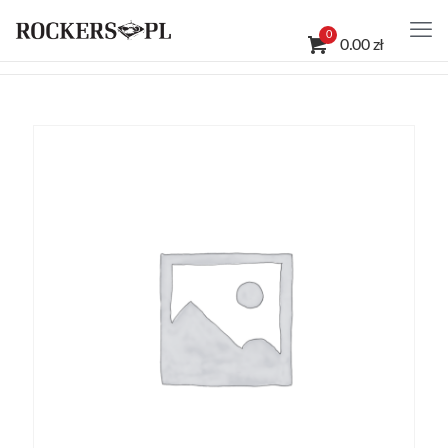
0
0.00 zł