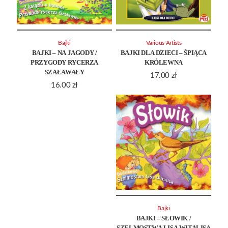
Bajki
Various Artists
BAJKI – NA JAGODY /
BAJKI DLA DZIECI – ŚPIĄCA
PRZYGODY RYCERZA
KRÓLEWNA
SZAŁAWAŁY
17.00
zł
16.00
zł
Bajki
BAJKI – SŁOWIK /
SZELMOSTWA LISA WITALISA