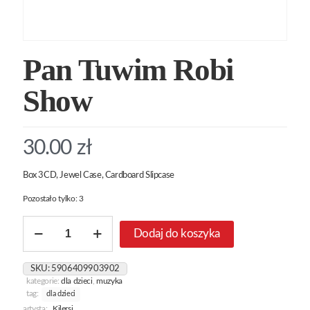
Pan Tuwim Robi
Show
30.00
zł
Box 3CD, Jewel Case, Cardboard Slipcase
Pozostało tylko: 3
ilość
Dodaj do koszyka
Pan
Tuwim
Robi
SKU:
5906409903902
Show
kategorie:
dla dzieci
,
muzyka
tag:
dla dzieci
artysta:
Kilersi