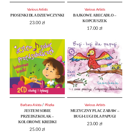
Various Artists
Various Artists
PIOSENKI DLA DZIEWCZYNKI
BAJKOWE ABECADŁO –
KOPCIUSZEK
23.00
zł
17.00
zł
/
Barbara A'vista
Pliszka
Various Artists
JESTEM SOBIE
MUZYCZNY PLAC ZABAW –
PRZEDSZKOLAK –
BUGI-ŁUGI DLA PAPUGI
KOLOROWE KREDKI
23.00
zł
25.00
zł