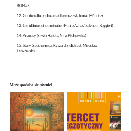
BONUS
12. Gorrioncillo pecho amarillo (muz./sł. Tomás Méndez)
13. Los últimos cinco minutos (Pedro Aznar/ Salvador Baggieri)
14. Ananasy (Erwin Halletz, Nina Pilchowska)
15. Stary Gaucho (muz. Ryszard Sielicki, sł. Mirosław
Łebkowski)
Może spodoba się również…