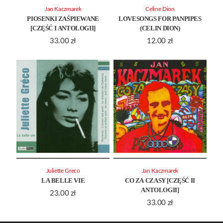
Jan Kaczmarek
Celine Dion
PIOSENKI ZAŚPIEWANE
LOVESONGS FOR PANPIPES
[CZĘŚĆ I ANTOLOGII]
(CELIN DION)
33.00
zł
12.00
zł
Juliette Greco
Jan Kaczmarek
LA BELLE VIE
CO ZA CZASY [CZĘŚĆ II
ANTOLOGII]
23.00
zł
33.00
zł