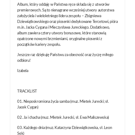
Album, który oddaję w Państwa ręce składa się z utworów
premierowych. Są to nienagrane wcześniej utwory autorstwa
założyciela i wieloletniego lidera zespołu – Zbigniewa
Dziewiątkowskiego oraz piosenki dedykowane Tercetowi, pióra
m.in. Jacka Cygana i Mieczysława Jureckiego. Dodatkowo,
album zawiera cztery utwory bonusowe, które stanowią
opatrzone nowymi brzmieniami, oryginalne piosenki z
początków kariery zespołu.
Jeszcze raz dziękuję Państwu za obecność oraz życzę miłego
odbioru!
Izabela
TRACKLIST
01. Nieposkromiona życia samba (muz. Mietek Jurecki; sł.
Jacek Cygan)
02. Ja i chacha (muz. Mietek Jurecki, sł. Ewa Maliszewska)
03. Każdego dnia (muz. Katarzyna Dziewiątkowska, sł. Leon
Sęk)