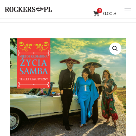
0
0.00 zł