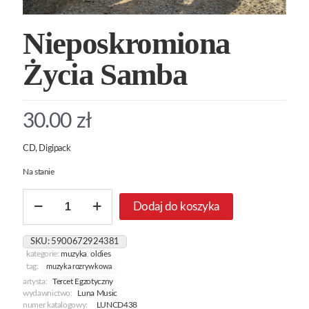
Nieposkromiona
Życia Samba
30.00
zł
CD, Digipack
Na stanie
ilość
Dodaj do koszyka
Nieposkromiona
Życia
Samba
SKU:
5900672924381
kategorie:
muzyka
,
oldies
tag:
muzyka rozrywkowa
artysta:
Tercet Egzotyczny
wydawnictwo:
Luna Music
numer katalogowy:
LUNCD438