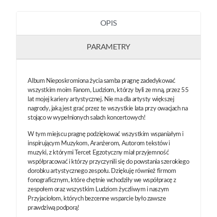
OPIS
PARAMETRY
Album Nieposkromiona życia samba pragnę zadedykować
wszystkim moim Fanom, Ludziom, którzy byli ze mną, przez 55
lat mojej kariery artystycznej. Nie ma dla artysty większej
nagrody, jaką jest grać przez te wszystkie lata przy owacjach na
stojąco w wypełnionych salach koncertowych!
W tym miejscu pragnę podziękować wszystkim wspaniałym i
inspirującym Muzykom, Aranżerom, Autorom tekstów i
muzyki, z którymi Tercet Egzotyczny miał przyjemność
współpracować i którzy przyczynili się do powstania szerokiego
dorobku artystycznego zespołu. Dziękuję również firmom
fonograficznym, które chętnie wchodziły we współpracę z
zespołem oraz wszystkim Ludziom życzliwym i naszym
Przyjaciołom, których bezcenne wsparcie było zawsze
prawdziwą podporą!