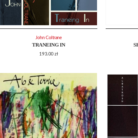
John Coltrane
TRANEING IN
S
193.00
zł