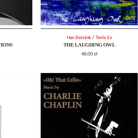
/
Han Bennink
Terrie Ex
IONS
THE LAUGHING OWL
48.00
zł