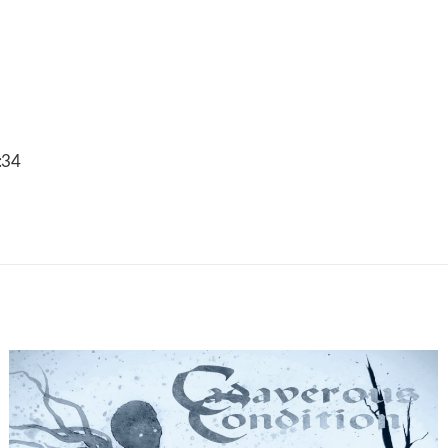
2
:34