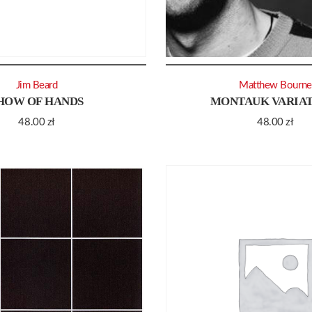
Jim Beard
Matthew Bourne
HOW OF HANDS
MONTAUK VARIAT
48.00
zł
48.00
zł