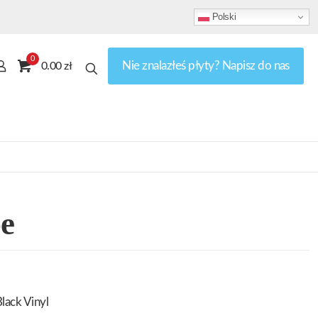
Polski
0
Nie znalazłeś płyty? Napisz do nas
0.00 zł
e
lack Vinyl