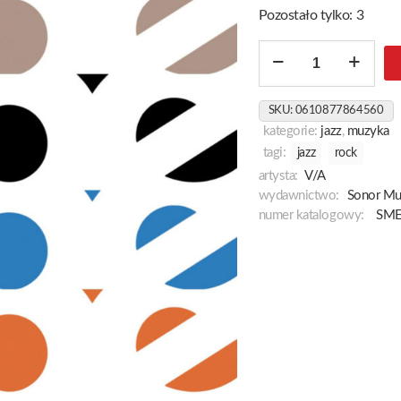
Pozostało tylko: 3
ilość
New
Tape
SKU:
0610877864560
kategorie:
jazz
,
muzyka
tagi:
jazz
rock
artysta:
V/A
wydawnictwo:
Sonor Mus
numer katalogowy:
SM