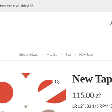
wo transakcji dzięki SSL
Strona główna
Muzyka
Jazz
New Tape
New Tap
115.00
zł
LP, 12″, 33 1/3 RPM, B