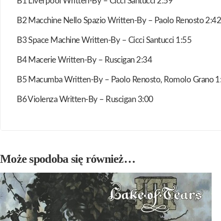
B1 Liverpool Written-By – Cicci Santucci 2:59
B2 Macchine Nello Spazio Written-By – Paolo Renosto 2:4
B3 Space Machine Written-By – Cicci Santucci 1:55
B4 Macerie Written-By – Ruscigan 2:34
B5 Macumba Written-By – Paolo Renosto, Romolo Grano 1
B6 Violenza Written-By – Ruscigan 3:00
Może spodoba się również…