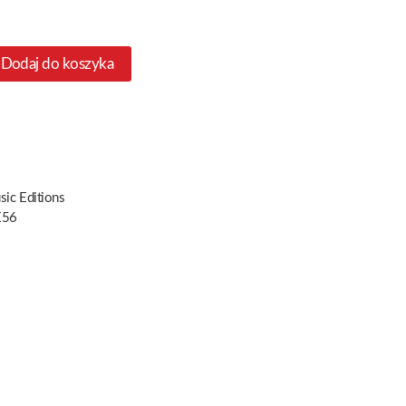
Dodaj do koszyka
ic Editions
E56