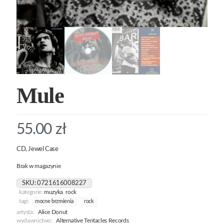
Mule
55.00
zł
CD, Jewel Case
Brak w magazynie
SKU:
0721616008227
kategorie:
muzyka
,
rock
tagi:
mocne brzmienia
rock
artysta:
Alice Donut
wydawnictwo:
Alternative Tentacles Records