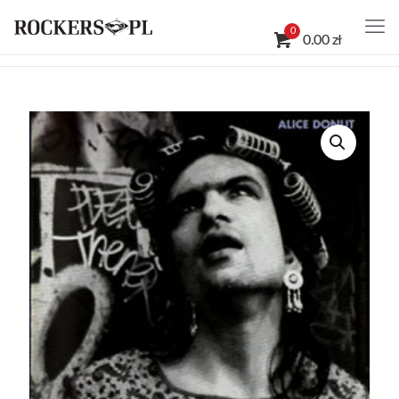
0
0.00 zł