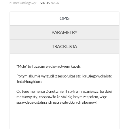
numer katalogowy:
VIRUS 82CD
OPIS
PARAMETRY
TRACKLISTA
"Mule" był trzecim wydawnictwem kapeli.
Po tym albumie wyrzucili z zespołu basistę i drugiego wokalistę
Teda Houghtona.
Od tego momentu Donut zmienił styl na mroczniejszy, bardziej
metalowy sty, co sprawiło że stali się innym zespołem, więc
sprawdźcie ostatni z ich naprawdę dobrych albumów!