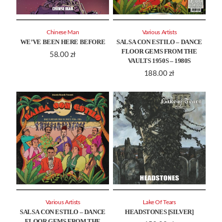
Chinese Man
Various Artists
WE’VE BEEN HERE BEFORE
SALSA CON ESTILO – DANCE
FLOOR GEMS FROM THE
58.00
zł
VAULTS 1950S – 1980S
188.00
zł
Various Artists
Lake Of Tears
SALSA CON ESTILO – DANCE
HEADSTONES [SILVER]
FLOOR GEMS FROM THE