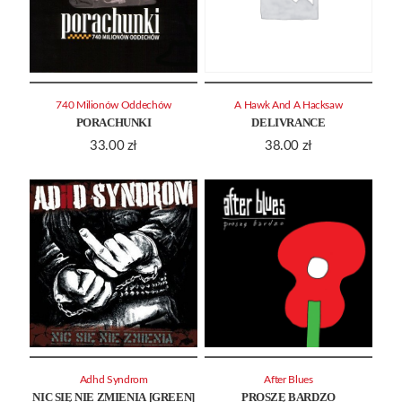
740 Milionów Oddechów
A Hawk And A Hacksaw
PORACHUNKI
DELIVRANCE
33.00
zł
38.00
zł
Adhd Syndrom
After Blues
NIC SIĘ NIE ZMIENIA [GREEN]
PROSZĘ BARDZO