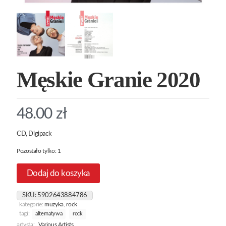
Męskie Granie 2020
48.00
zł
CD, Digipack
Pozostało tylko: 1
Dodaj do koszyka
SKU:
5902643884786
kategorie:
muzyka
,
rock
tagi:
alternatywa
rock
artysta:
Various Artists