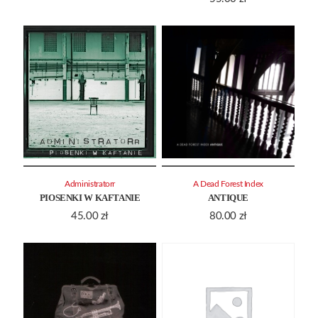
Administratorr
A Dead Forest Index
PIOSENKI W KAFTANIE
ANTIQUE
45.00
zł
80.00
zł