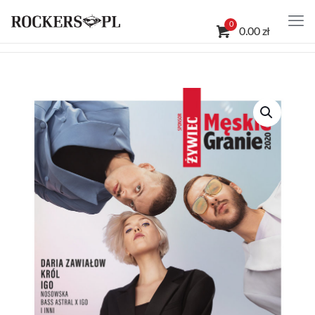
0
0.00 zł