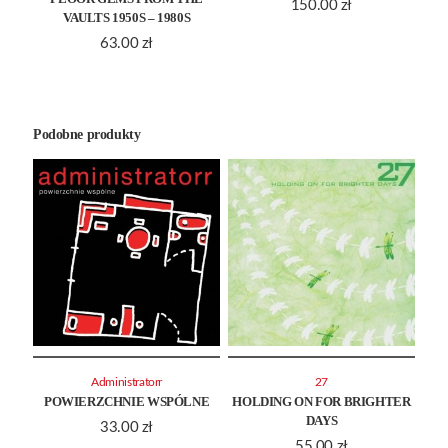
150.00
zł
VAULTS 1950S – 1980S
63.00
zł
Podobne produkty
Administratorr
27
POWIERZCHNIE WSPÓLNE
HOLDING ON FOR BRIGHTER
DAYS
33.00
zł
55.00
zł