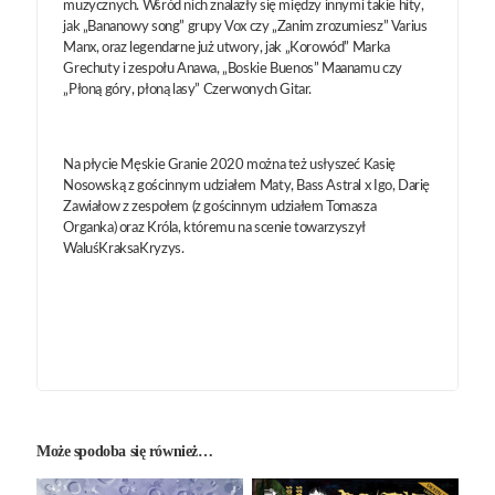
muzycznych. Wśród nich znalazły się między innymi takie hity,
jak „Bananowy song” grupy Vox czy „Zanim zrozumiesz” Varius
Manx, oraz legendarne już utwory, jak „Korowód” Marka
Grechuty i zespołu Anawa, „Boskie Buenos” Maanamu czy
„Płoną góry, płoną lasy” Czerwonych Gitar.
Na płycie Męskie Granie 2020 można też usłyszeć Kasię
Nosowską z gościnnym udziałem Maty, Bass Astral x Igo, Darię
Zawiałow z zespołem (z gościnnym udziałem Tomasza
Organka) oraz Króla, któremu na scenie towarzyszył
WaluśKraksaKryzys.
Może spodoba się również…