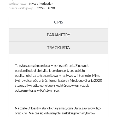
wydawnictwo:
Mystic Production
numer katalogowy:
MYSTCD 398
OPIS
PARAMETRY
TRACKLISTA
To była szczególna edycja Męskiego Grania. Z powodu
pandemii odbył się tylko jeden koncert, bez udziału
publiczności, za to transmitowany na żywo w internecie. Mimo
tych okoliczności artyści i organizatorzy Męskiego Grania 2020
stworzyli wyjątkowe widowisko, którego wierny zapis
oddajemy teraz w Państwa ręce.
Na czele Orkiestry stanęli charyzmatyczni Daria Zawiałow, Igo
oraz Król. Nie bali się odważnych i zaskakujących wyborów