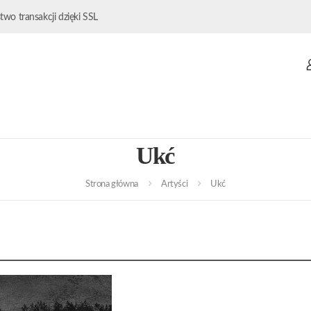
wo transakcji dzięki SSL
Ukć
Strona główna
Artyści
Ukć