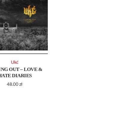
Ukć
NG OUT – LOVE &
HATE DIARIES
48.00
zł