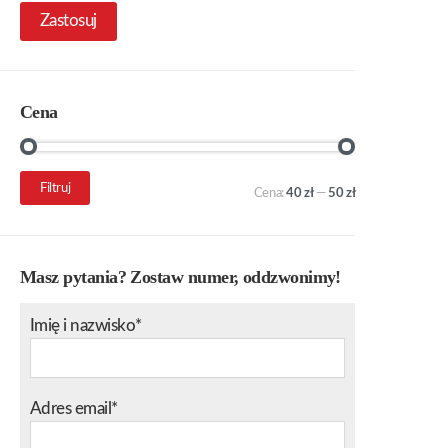
Zastosuj
Cena
Cena
Cena
Filtruj
Cena:
40 zł
—
50 zł
min.
maks.
Masz pytania? Zostaw numer, oddzwonimy!
Imię i nazwisko*
Adres email*