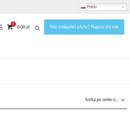
Polski
0
Nie znalazłeś płyty? Napisz do nas
0.00 zł