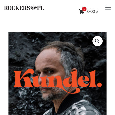
0
0.00 zł