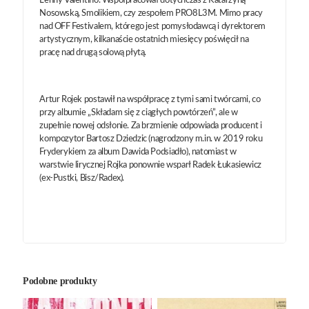
Lenny Valentino. Współpracował dotychczas z Katarzyną
Nosowską, Smolikiem, czy zespołem PRO8L3M. Mimo pracy
nad OFF Festivalem, którego jest pomysłodawcą i dyrektorem
artystycznym, kilkanaście ostatnich miesięcy poświęcił na
pracę nad drugą solową płytą.
Artur Rojek postawił na współpracę z tymi sami twórcami, co
przy albumie „Składam się z ciągłych powtórzeń”, ale w
zupełnie nowej odsłonie. Za brzmienie odpowiada producent i
kompozytor Bartosz Dziedzic (nagrodzony m.in. w 2019 roku
Fryderykiem za album Dawida Podsiadło), natomiast w
warstwie lirycznej Rojka ponownie wsparł Radek Łukasiewicz
(ex-Pustki, Bisz/Radex).
Podobne produkty