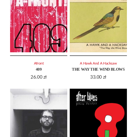
Afront
A Hawk And A Hacksaw
409
THE WAY THE WIND BLOWS
26.00
zł
33.00
zł