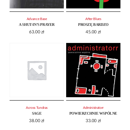
Advance Base
After Blues
A SHUT-IN’S PRAYER
PROSZĘ BARDZO
63.00
zł
45.00
zł
Across Tundras
Administratorr
SAGE
POWIERZCHNIE WSPÓLNE
38.00
zł
33.00
zł