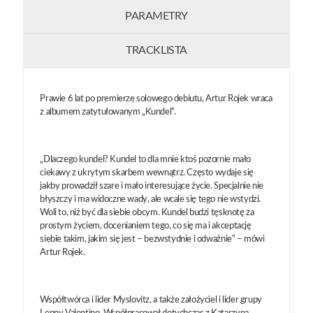
PARAMETRY
TRACKLISTA
Prawie 6 lat po premierze solowego debiutu, Artur Rojek wraca
z albumem zatytułowanym „Kundel”.
„Dlaczego kundel? Kundel to dla mnie ktoś pozornie mało
ciekawy z ukrytym skarbem wewnątrz. Często wydaje się
jakby prowadził szare i mało interesujące życie. Specjalnie nie
błyszczy i ma widoczne wady, ale wcale się tego nie wstydzi.
Woli to, niż być dla siebie obcym. Kundel budzi tęsknotę za
prostym życiem, docenianiem tego, co się ma i akceptację
siebie takim, jakim się jest – bezwstydnie i odważnie” – mówi
Artur Rojek.
Współtwórca i lider Myslovitz, a także założyciel i lider grupy