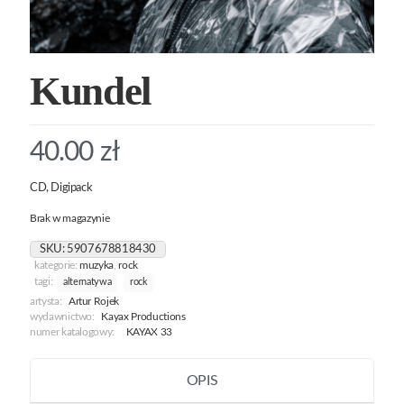
Kundel
40.00
zł
CD, Digipack
Brak w magazynie
SKU:
5907678818430
kategorie:
muzyka
,
rock
tagi:
alternatywa
rock
artysta:
Artur Rojek
wydawnictwo:
Kayax Productions
numer katalogowy:
KAYAX 33
OPIS