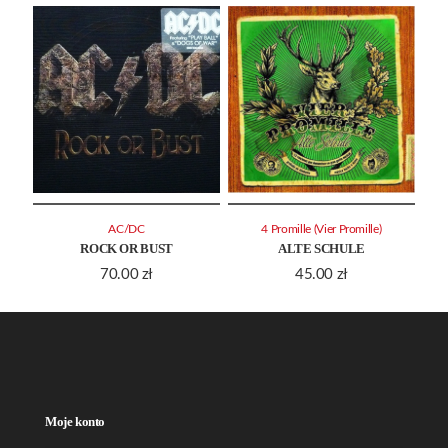
AC/DC
4 Promille (Vier Promille)
ROCK OR BUST
ALTE SCHULE
70.00
zł
45.00
zł
Moje konto