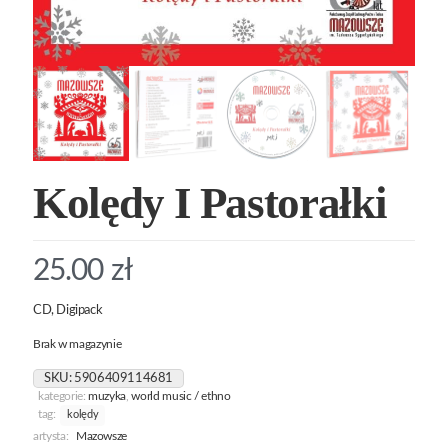
Kolędy I Pastorałki
25.00
zł
CD, Digipack
Brak w magazynie
SKU:
5906409114681
kategorie:
muzyka
,
world music / ethno
tag:
kolędy
artysta:
Mazowsze