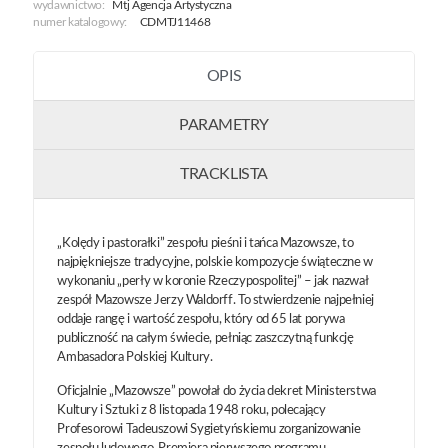
wydawnictwo:
Mtj Agencja Artystyczna
numer katalogowy:
CDMTJ11468
OPIS
PARAMETRY
TRACKLISTA
„Kolędy i pastorałki” zespołu pieśni i tańca Mazowsze, to
najpiękniejsze tradycyjne, polskie kompozycje świąteczne w
wykonaniu „perły w koronie Rzeczypospolitej” – jak nazwał
zespół Mazowsze Jerzy Waldorff. To stwierdzenie najpełniej
oddaje rangę i wartość zespołu, który od 65 lat porywa
publiczność na całym świecie, pełniąc zaszczytną funkcję
Ambasadora Polskiej Kultury.
Oficjalnie „Mazowsze” powołał do życia dekret Ministerstwa
Kultury i Sztuki z 8 listopada 1948 roku, polecający
Profesorowi Tadeuszowi Sygietyńskiemu zorganizowanie