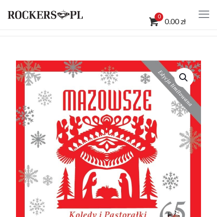
0
0.00 zł