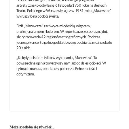
zespołu ludowego. Premiera pierwszego programu
artystycznego odbyła się 6 listopada 1950 roku na deskach
Teatru Polskiego w Warszawie, a już w 1951 roku „Mazowsze”
wyruszyło na podbój świata.
Dziś „Mazowsze” zachwyca młodością, wigorem,
profesjonalizmem i kolorem. W repertuarze zespołu znajdują
się opracowania 42 regionów etnograficznych. Podczas
jednego koncertu pełnospektaklowego podziwiać można około
20 z nich.
„Kolędy polskie – tylko w wykonaniu „Mazowsza”. Ta
powszechna opinia towarzyszy nam już od dziesięcioleci. W
rytmach mazura, oberka czy poloneza. Pełne radości i
optymizmu.
Może spodoba się również…