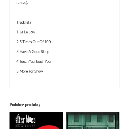
rzeczą).
Tracklista
1 Le Le Low
2 5 Times Out Of 100
3 Have A Good Sleep
4 Touch You Touch You
5 More For Show
Podobne produkty