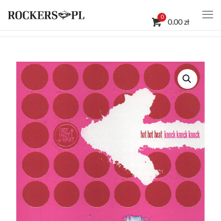
0
0.00 zł