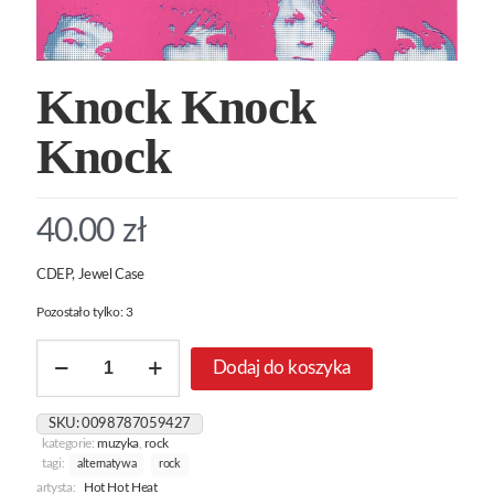
Knock Knock
Knock
40.00
zł
CDEP, Jewel Case
Pozostało tylko: 3
ilość
Dodaj do koszyka
Knock
Knock
Knock
SKU:
0098787059427
kategorie:
muzyka
,
rock
tagi:
alternatywa
rock
artysta:
Hot Hot Heat