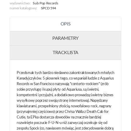
wydawnictwo:
Sub Pop Records
numer katalogowy:
SPCD 594
OPIS
PARAMETRY
TRACKLISTA
Przedsmak tych bardzo niedawno zakontraktowanych młodych
Kanadyjczyków. 5 piosenek tego, co wspaniali ludzie z Aquarius
Records w San Francisco nazywają "contorto-rockiem" (zrób
sobie przysługę i kupuj płyty od Aquariusa, są świetni,
kompetentni i przyjaźni, a dodatkowo prowadzą świetny biznes
wysyłkowy poprzez swoją stronę internetową). Napędzany
klawiaturami, przepełniony złością, nowofalowy rock, nagrany
(przynajmniej częściowo) przez Chrisa Walla z Death Cab for
Cutie, ta EPka dostarcza dowodów na znacznie bardziej
rozwinięte poczucie F-U-N-u niż zazwyczaj oczekuje się od
zespołu Spock (co, nawiasem mówiąc, jest zdecydowanie dobrą