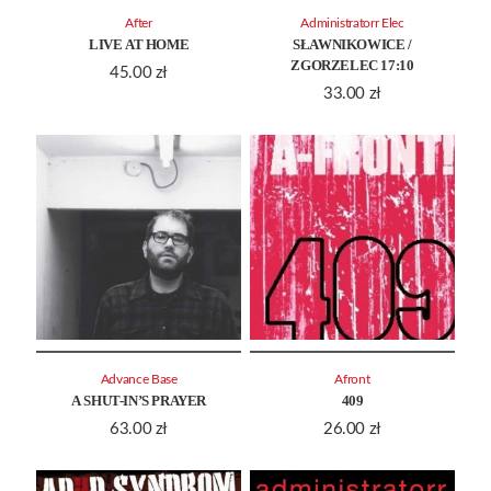
After
Administratorr Elec
LIVE AT HOME
SŁAWNIKOWICE /
ZGORZELEC 17:10
45.00
zł
33.00
zł
Advance Base
Afront
A SHUT-IN’S PRAYER
409
63.00
zł
26.00
zł