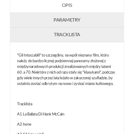
OPIS
PARAMETRY
TRACKLISTA
"Gli Intoccabili" to szczególny, na wpół nieznany film, który
należy do bardzo licznej podziemnej panoramy złożonej z
międzynarodowych produkcji zrealizowanych między latami
60. a 70. Niektóre z nich od razu stały się "klasykami", podczas
gdy wiele innych przez lata leżało w zakurzonej szufladzie, by
ostatnio zostać odkrytym na nowo i zyskać miano kultowego.
Tracklista
A1 La Ballata Di Hank McCain
A2 Irene