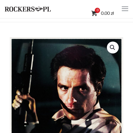
0
0.00 zł