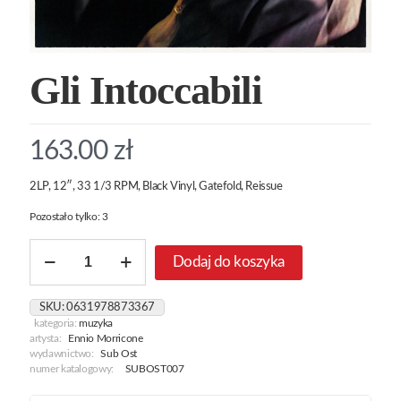
Gli Intoccabili
163.00
zł
2LP, 12″, 33 1/3 RPM, Black Vinyl, Gatefold, Reissue
Pozostało tylko: 3
ilość
Dodaj do koszyka
Gli
Intoccabili
SKU:
0631978873367
kategoria:
muzyka
artysta:
Ennio Morricone
wydawnictwo:
Sub Ost
numer katalogowy:
SUBOST007