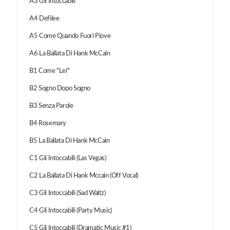
A3 Gli Intoccabili
A4 Defilee
A5 Come Quando Fuori Piove
A6 La Ballata Di Hank McCain
B1 Come "Lei"
B2 Sogno Dopo Sogno
B3 Senza Parole
B4 Rosemary
B5 La Ballata Di Hank McCain
C1 Gli Intoccabili (Las Vegas)
C2 La Ballata Di Hank Mccain (Off Vocal)
C3 Gli Intoccabili (Sad Waltz)
C4 Gli Intoccabili (Party Music)
C5 Gli Intoccabili (Dramatic Music #1)