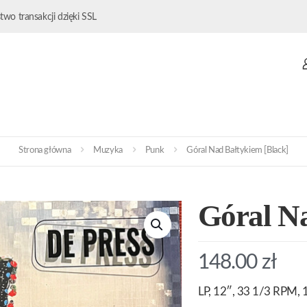
wo transakcji dzięki SSL
Strona główna
Muzyka
Punk
Góral Nad Bałtykiem [Black]
Góral Na
148.00
zł
LP, 12″, 33 1/3 RPM, 1