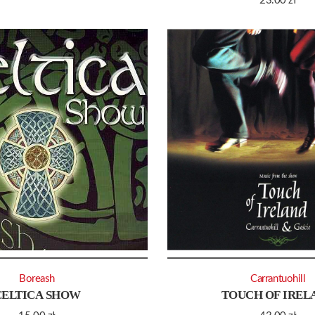
23.00
zł
Boreash
Carrantuohill
CELTICA SHOW
TOUCH OF IREL