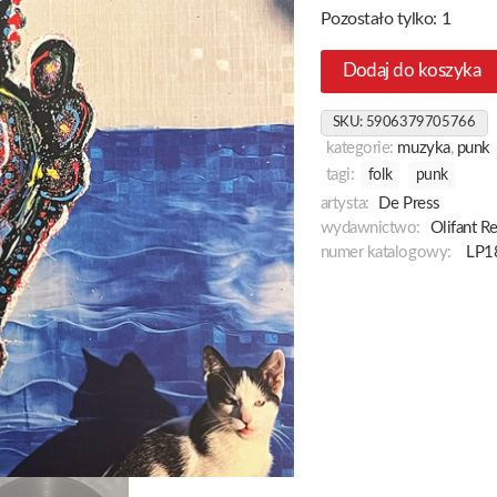
Pozostało tylko: 1
Dodaj do koszyka
SKU:
5906379705766
kategorie:
muzyka
,
punk
tagi:
folk
punk
artysta:
De Press
wydawnictwo:
Olifant R
numer katalogowy:
LP1