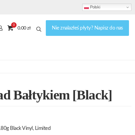
Polski
0
Nie znalazłeś płyty? Napisz do nas
0.00 zł
d Bałtykiem [Black]
80g Black Vinyl, Limited