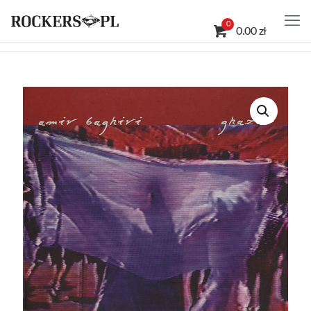
0
0.00 zł