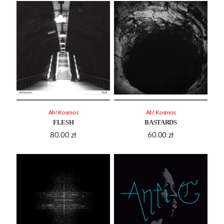
Ah! Kosmos
Ah! Kosmos
FLESH
BASTARDS
80.00
zł
60.00
zł