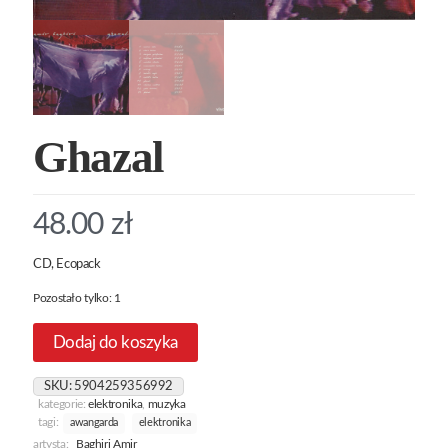
Ghazal
48.00
zł
CD, Ecopack
Pozostało tylko: 1
Dodaj do koszyka
SKU:
5904259356992
kategorie:
elektronika
,
muzyka
tagi:
awangarda
elektronika
artysta:
Baghiri Amir