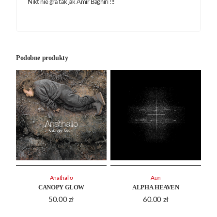
Nikt nie gra tak jak Amir Baghiri !!!
Podobne produkty
Anathallo
Aun
CANOPY GLOW
ALPHA HEAVEN
50.00
zł
60.00
zł