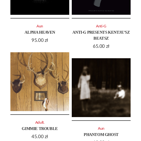
Aun
Anti-G
ALPHA HEAVEN
ANTI-G PRESENTS KENTJE’SZ
BEATSZ
95.00
zł
65.00
zł
Adult.
GIMMIE TROUBLE
Aun
PHANTOM GHOST
45.00
zł