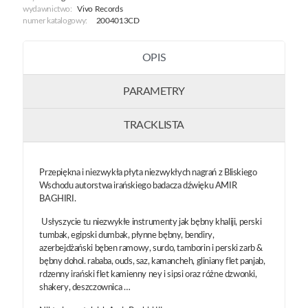
wydawnictwo:
Vivo Records
numer katalogowy:
2004013CD
OPIS
PARAMETRY
TRACKLISTA
Przepiękna i niezwykła płyta niezwykłych nagrań z Bliskiego
Wschodu autorstwa irańskiego badacza dźwięku AMIR
BAGHIRI.
Usłyszycie tu niezwykłe instrumenty jak bębny khaliji, perski
tumbak, egipski dumbak, płynne bębny, bendiry,
azerbejdżański bęben ramowy, surdo, tamborin i perski zarb &
bębny dohol. rababa, ouds, saz, kamancheh, gliniany flet panjab,
rdzenny irański flet kamienny ney i sipsi oraz różne dzwonki,
shakery, deszczownica …