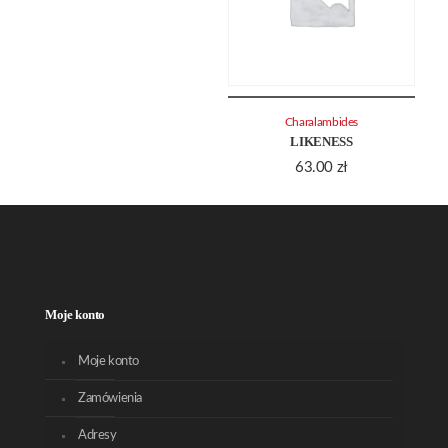
Charalambides
LIKENESS
63.00
zł
Moje konto
Moje konto
Zamówienia
Adresy