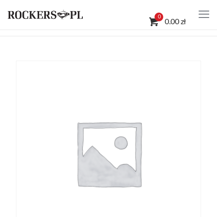
0
0.00 zł