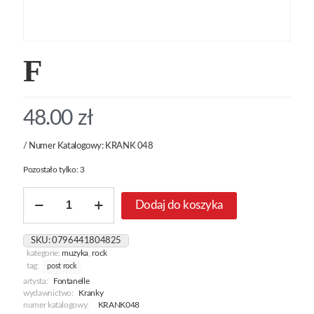
F
48.00
zł
/ Numer Katalogowy: KRANK 048
Pozostało tylko: 3
ilość
Dodaj do koszyka
F
SKU:
0796441804825
kategorie:
muzyka
,
rock
tag:
post rock
artysta:
Fontanelle
wydawnictwo:
Kranky
numer katalogowy:
KRANK048