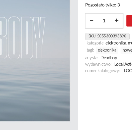
Pozostało tylko: 3
ilość
Earth
Body
SKU:
5055300393890
kategorie:
elektronika
,
m
tagi:
elektronika
nowe
artysta:
Deadboy
wydawnictwo:
Local Act
numer katalogowy:
LOC