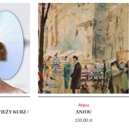
Anjou
IEŻY KURZ /
ANJOU
130.00
zł