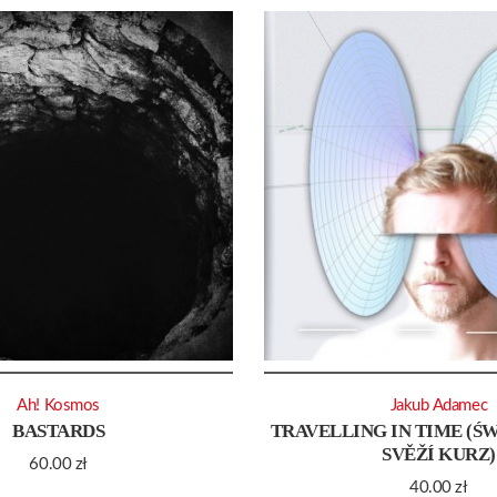
Ah! Kosmos
Jakub Adamec
BASTARDS
TRAVELLING IN TIME (ŚW
SVĚŽÍ KURZ)
60.00
zł
40.00
zł