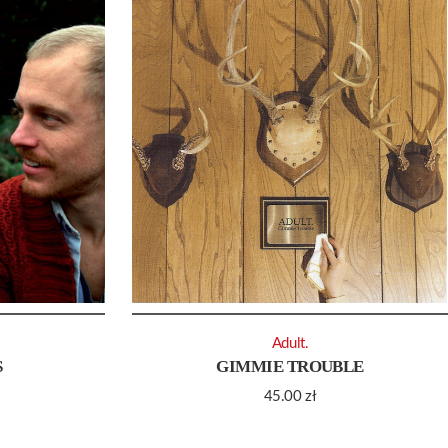
Adult.
S
GIMMIE TROUBLE
45.00
zł