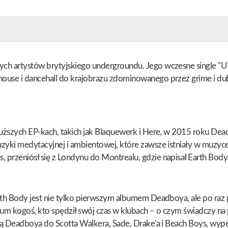
ch artystów brytyjskiego undergroundu. Jego wczesne single "U 
ouse i dancehall do krajobrazu zdominowanego przez grime i du
uższych EP-kach, takich jak Blaquewerk i Here, w 2015 roku Dead
zyki medytacyjnej i ambientowej, które zawsze istniały w muzyc
przeniósł się z Londynu do Montrealu, gdzie napisał Earth Body
th Body jest nie tylko pierwszym albumem Deadboya, ale po raz p
bum kogoś, kto spędził swój czas w klubach – o czym świadczy na 
cią Deadboya do Scotta Walkera, Sade, Drake'a i Beach Boys, wy