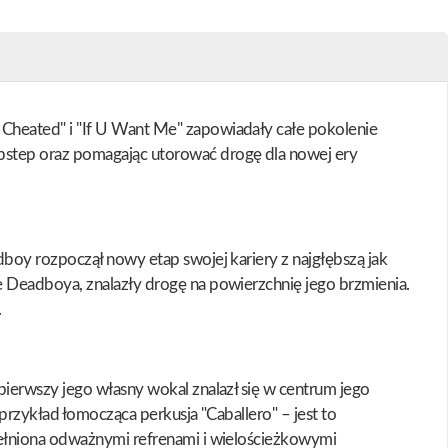
Cheated" i "If U Want Me" zapowiadały całe pokolenie
bstep oraz pomagając utorować drogę dla nowej ery
boy rozpoczął nowy etap swojej kariery z najgłębszą jak
e Deadboya, znalazły drogę na powierzchnię jego brzmienia.
.
ierwszy jego własny wokal znalazł się w centrum jego
przykład łomocząca perkusja "Caballero" – jest to
pełniona odważnymi refrenami i wielościeżkowymi