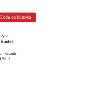
Dodaj do koszyka
uzyka
 brzmienia
ion Records
LP011