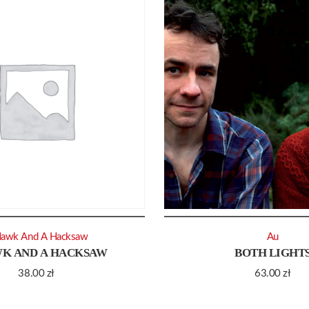
Hawk And A Hacksaw
Au
WK AND A HACKSAW
BOTH LIGHT
38.00
zł
63.00
zł