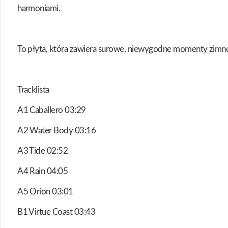
harmoniami.
To płyta, która zawiera surowe, niewygodne momenty zimnej izo
Tracklista
A1 Caballero 03:29
A2 Water Body 03:16
A3 Tide 02:52
A4 Rain 04:05
A5 Orion 03:01
B1 Virtue Coast 03:43