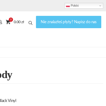
Polski
0
Nie znalazłeś płyty? Napisz do nas
0.00 zł
ody
lack Vinyl