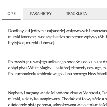
OPIS
PARAMETRY
TRACKLISTA
Deadboy jest jednym z najbardziej wpływowych i szanowany
muzyki tanecznej, wnosząc bardzo potrzebne wpływy r&b, h
brytyjskiej muzyki klubowej.
Po rozwinięciu swojego unikalnego podejścia do klubu na dł
dotąd płytą White Magick – na której elementy new age, mu
Po uruchomieniu ambientowego klubu nocnego New Atlantis, 
Napisany i nagrany w całości podczas zimy w Montrealu, Ear
muzyki, a nie tylko samplowany. Chociaż jest to wyraźnie al
ostatecznie płyta popowa, zainspirowana wieloletnią miłoś