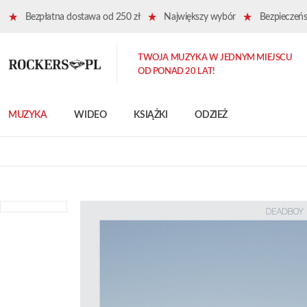
Bezpłatna dostawa od 250 zł
Największy wybór
Bezpieczeńst
TWOJA MUZYKA W JEDNYM MIEJSCU
OD PONAD 20 LAT!
MUZYKA
WIDEO
KSIĄŻKI
ODZIEŻ