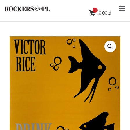
0
0.00 zł