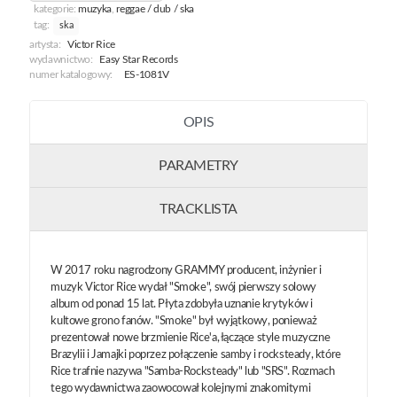
kategorie:
muzyka
,
reggae / dub / ska
tag:
ska
artysta:
Victor Rice
wydawnictwo:
Easy Star Records
numer katalogowy:
ES-1081V
OPIS
PARAMETRY
TRACKLISTA
W 2017 roku nagrodzony GRAMMY producent, inżynier i
muzyk Victor Rice wydał "Smoke", swój pierwszy solowy
album od ponad 15 lat. Płyta zdobyła uznanie krytyków i
kultowe grono fanów. "Smoke" był wyjątkowy, ponieważ
prezentował nowe brzmienie Rice'a, łączące style muzyczne
Brazylii i Jamajki poprzez połączenie samby i rocksteady, które
Rice trafnie nazywa "Samba-Rocksteady" lub "SRS". Rozmach
tego wydawnictwa zaowocował kolejnymi znakomitymi