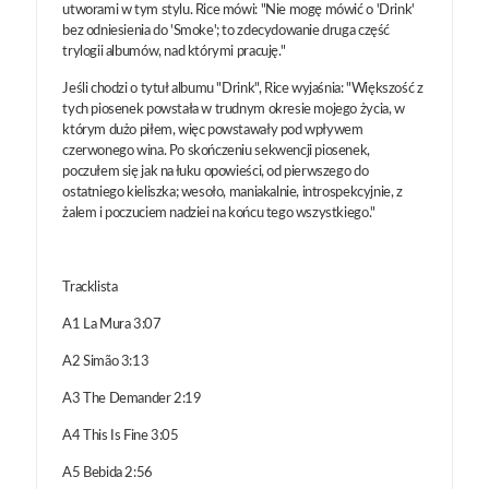
utworami w tym stylu. Rice mówi: "Nie mogę mówić o 'Drink'
bez odniesienia do 'Smoke'; to zdecydowanie druga część
trylogii albumów, nad którymi pracuję."
Jeśli chodzi o tytuł albumu "Drink", Rice wyjaśnia: "Większość z
tych piosenek powstała w trudnym okresie mojego życia, w
którym dużo piłem, więc powstawały pod wpływem
czerwonego wina. Po skończeniu sekwencji piosenek,
poczułem się jak na łuku opowieści, od pierwszego do
ostatniego kieliszka; wesoło, maniakalnie, introspekcyjnie, z
żalem i poczuciem nadziei na końcu tego wszystkiego."
Tracklista
A1 La Mura 3:07
A2 Simão 3:13
A3 The Demander 2:19
A4 This Is Fine 3:05
A5 Bebida 2:56