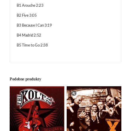
B1 Arouche 2:23
B2 Five 3:05
B3 Because I Can 3:19
B4 Madrid 2:52
B5 Time to Go 2:38
Podobne produkty