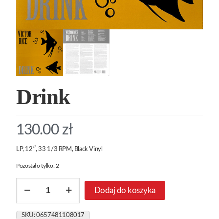
Drink
130.00
zł
LP, 12″, 33 1/3 RPM, Black Vinyl
Pozostało tylko: 2
ilość
Dodaj do koszyka
Drink
SKU:
0657481108017