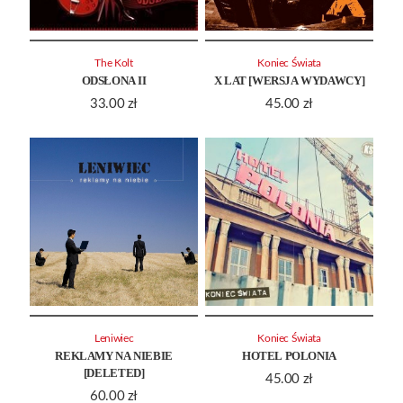
The Kolt
Koniec Świata
ODSŁONA II
X LAT [WERSJA WYDAWCY]
33.00
zł
45.00
zł
Leniwiec
Koniec Świata
REKLAMY NA NIEBIE
HOTEL POLONIA
[DELETED]
45.00
zł
60.00
zł