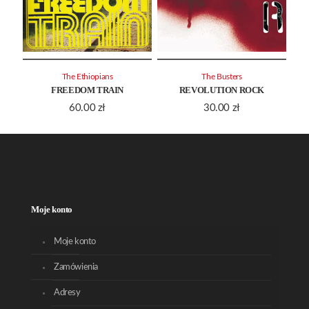
The Ethiopians
The Busters
FREEDOM TRAIN
REVOLUTION ROCK
60.00
zł
30.00
zł
Moje konto
Moje konto
Zamówienia
Adresy