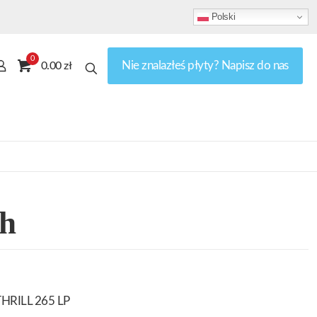
Polski
0
Nie znalazłeś płyty? Napisz do nas
0.00 zł
h
THRILL 265 LP