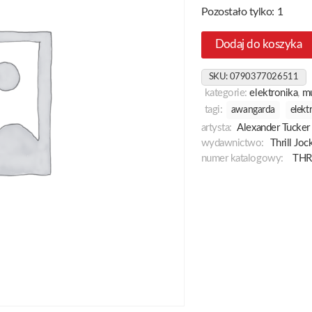
Pozostało tylko: 1
Dodaj do koszyka
SKU:
0790377026511
kategorie:
elektronika
,
m
tagi:
awangarda
elekt
artysta:
Alexander Tucker
wydawnictwo:
Thrill Jo
numer katalogowy:
THR