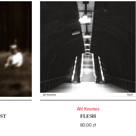
Ah! Kosmos
ST
FLESH
80.00
zł