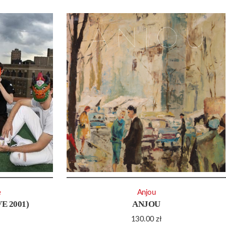
e
Anjou
E 2001)
ANJOU
130.00
zł