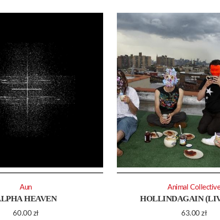
Aun
Animal Collectiv
ALPHA HEAVEN
HOLLINDAGAIN (LIV
60.00
zł
63.00
zł