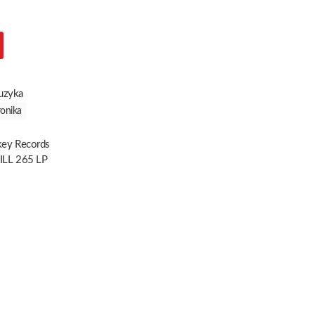
uzyka
ronika
ckey Records
ILL 265 LP