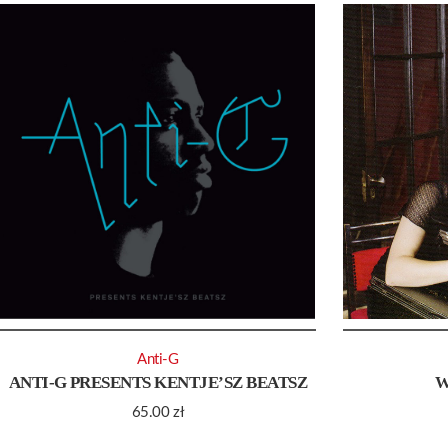
Anti-G
ANTI-G PRESENTS KENTJE’SZ BEATSZ
W
65.00
zł