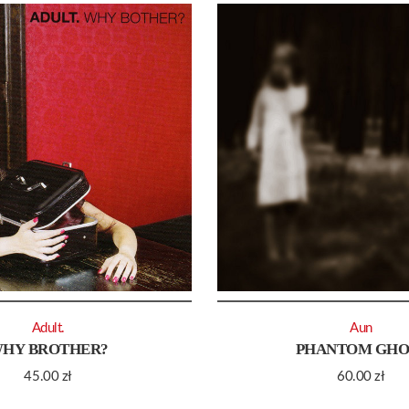
Adult.
Aun
HY BROTHER?
PHANTOM GHO
45.00
zł
60.00
zł