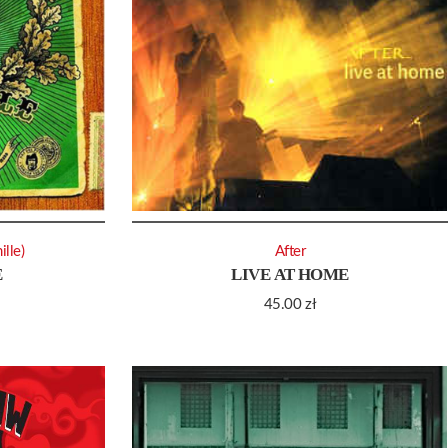
ille)
After
E
LIVE AT HOME
45.00
zł