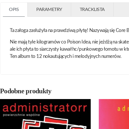
OPIS
PARAMETRY
TRACKLISTA
Ta załoga zasłużyła na prawdziwą płytę! Nazywają się Core Bal
Nie mają tyle kilogramów co Poison Idea, nie jeżdżą na skateb
ale ich płyta to siarczysty kawał hc/punkowego łomotu w k
Ten album to 12 nokautujących i melodyjnych numerów.
Podobne produkty