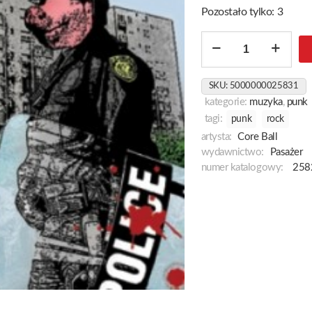
Pozostało tylko: 3
ilość
Core
Ball
SKU:
5000000025831
kategorie:
muzyka
,
punk
tagi:
punk
rock
artysta:
Core Ball
wydawnictwo:
Pasażer
numer katalogowy:
258