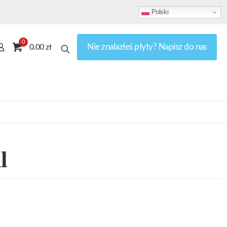
Polski
0
Nie znalazłeś płyty? Napisz do nas
0.00 zł
l