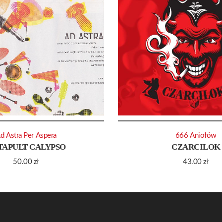
d Astra Per Aspera
666 Aniołów
TAPULT CALYPSO
CZARCILOK
50.00
zł
43.00
zł