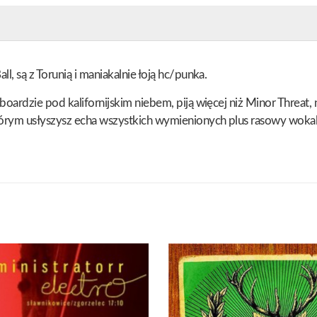
l, są z Torunią i maniakalnie łoją hc/punka.
oardzie pod kalifornijskim niebem, piją więcej niż Minor Threat, n
tórym usłyszysz echa wszystkich wymienionych plus rasowy wokal