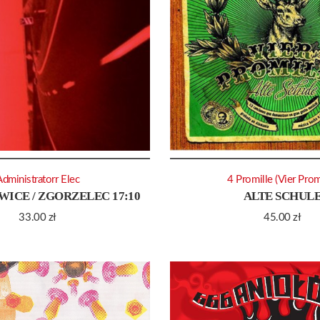
Administratorr Elec
4 Promille (Vier Prom
ICE / ZGORZELEC 17:10
ALTE SCHUL
33.00
zł
45.00
zł