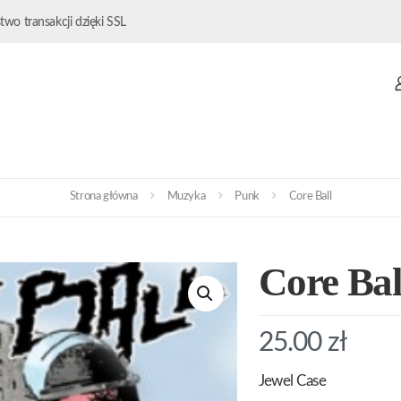
wo transakcji dzięki SSL
Strona główna
Muzyka
Punk
Core Ball
Core Bal
25.00
zł
Jewel Case