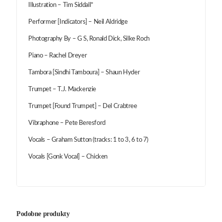
Illustration – Tim Siddall*
Performer [Indicators] – Neil Aldridge
Photography By – G S, Ronald Dick, Silke Roch
Piano – Rachel Dreyer
Tambora [Sindhi Tamboura] – Shaun Hyder
Trumpet – T.J. Mackenzie
Trumpet [Found Trumpet] – Del Crabtree
Vibraphone – Pete Beresford
Vocals – Graham Sutton (tracks: 1 to 3, 6 to 7)
Vocals [Gonk Vocal] – Chicken
Podobne produkty