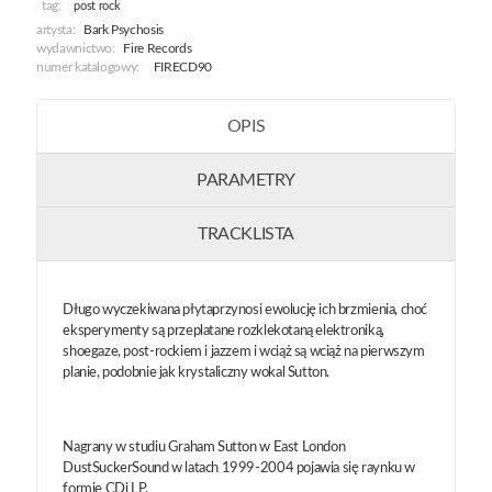
tag:
post rock
artysta:
Bark Psychosis
wydawnictwo:
Fire Records
numer katalogowy:
FIRECD90
OPIS
PARAMETRY
TRACKLISTA
Długo wyczekiwana płytaprzynosi ewolucję ich brzmienia, choć
eksperymenty są przeplatane rozklekotaną elektroniką,
shoegaze, post-rockiem i jazzem i wciąż są wciąż na pierwszym
planie, podobnie jak krystaliczny wokal Sutton.
Nagrany w studiu Graham Sutton w East London
DustSuckerSound w latach 1999-2004 pojawia się raynku w
formie CDi LP.