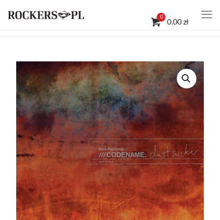
0
0.00 zł