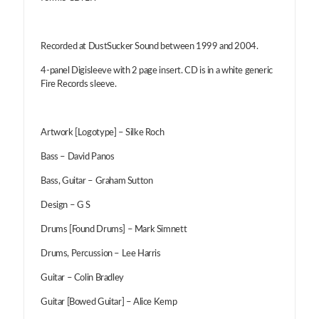
Recorded at DustSucker Sound between 1999 and 2004.
4-panel Digisleeve with 2 page insert. CD is in a white generic
Fire Records sleeve.
Artwork [Logotype] – Silke Roch
Bass – David Panos
Bass, Guitar – Graham Sutton
Design – G S
Drums [Found Drums] – Mark Simnett
Drums, Percussion – Lee Harris
Guitar – Colin Bradley
Guitar [Bowed Guitar] – Alice Kemp