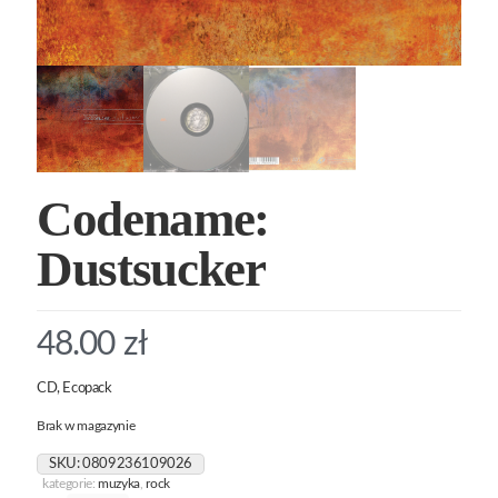
Codename:
Dustsucker
48.00
zł
CD, Ecopack
Brak w magazynie
SKU:
0809236109026
kategorie:
muzyka
,
rock