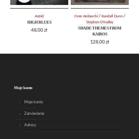
/
/
Astrid
Oren Ambarchi
Randall Dunn
HIGH BLUES
Stephen O'malley
SHADE THEMES FROM
48.00
zł
KAIROS
128.00
zł
Moje konto
Moje konto
Zamówienia
Adresy