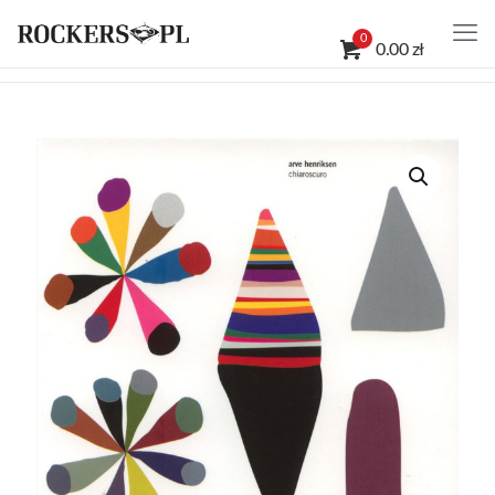
0
0.00 zł