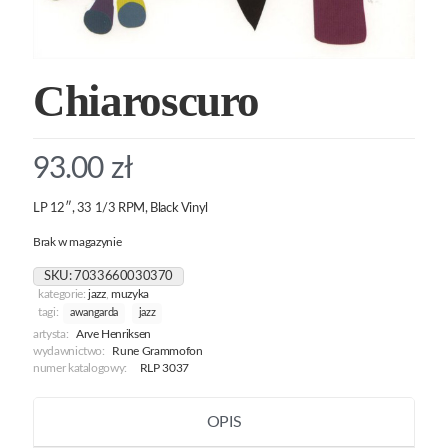
Chiaroscuro
93.00
zł
LP 12″, 33 1/3 RPM, Black Vinyl
Brak w magazynie
SKU:
7033660030370
kategorie:
jazz
,
muzyka
tagi:
awangarda
jazz
artysta:
Arve Henriksen
wydawnictwo:
Rune Grammofon
numer katalogowy:
RLP 3037
OPIS