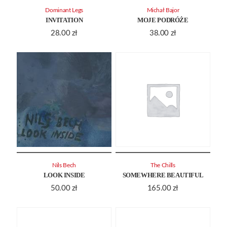
Dominant Legs
Michał Bajor
INVITATION
MOJE PODRÓŻE
28.00
zł
38.00
zł
Nils Bech
The Chills
LOOK INSIDE
SOMEWHERE BEAUTIFUL
50.00
zł
165.00
zł