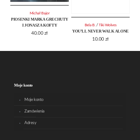
Michał Bajor
PIOSENKI MARKA GRECHUTY
I JONASZA KOFTY
/
Bela B.
Tiki Wolves
YOU’LL NEVER WALK ALONE
40.00
zł
10.00
zł
Moje konto
Moje konto
Zamówienia
Adresy