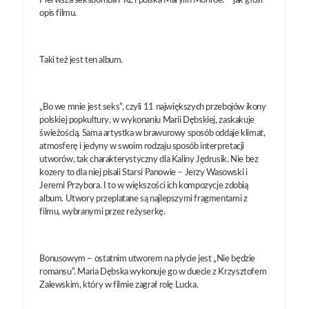
Pierwsza seksbomba PRL i polska Marylin Monroe. – jak głosi
opis filmu.
Taki też jest ten album.
„Bo we mnie jest seks”, czyli 11 największych przebojów ikony
polskiej popkultury, w wykonaniu Marii Dębskiej, zaskakuje
świeżością. Sama artystka w brawurowy sposób oddaje klimat,
atmosferę i jedyny w swoim rodzaju sposób interpretacji
utworów, tak charakterystyczny dla Kaliny Jędrusik. Nie bez
kozery to dla niej pisali Starsi Panowie – Jerzy Wasowski i
Jeremi Przybora. I to w większości ich kompozycje zdobią
album. Utwory przeplatane są najlepszymi fragmentami z
filmu, wybranymi przez reżyserkę.
Bonusowym – ostatnim utworem na płycie jest „Nie będzie
romansu”. Maria Dębska wykonuje go w duecie z Krzysztofem
Zalewskim, który w filmie zagrał rolę Lucka.