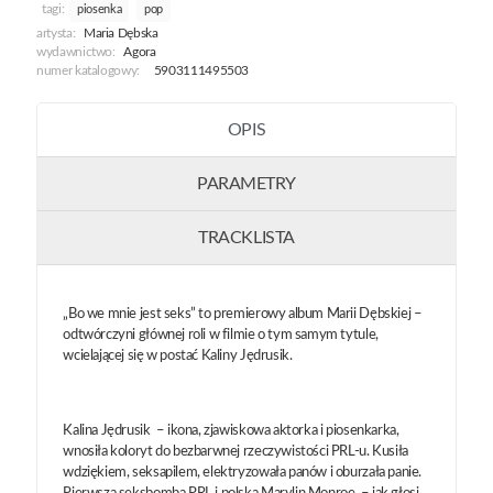
tagi:
piosenka
pop
artysta:
Maria Dębska
wydawnictwo:
Agora
numer katalogowy:
5903111495503
OPIS
PARAMETRY
TRACKLISTA
„Bo we mnie jest seks” to premierowy album Marii Dębskiej –
odtwórczyni głównej roli w filmie o tym samym tytule,
wcielającej się w postać Kaliny Jędrusik.
Kalina Jędrusik – ikona, zjawiskowa aktorka i piosenkarka,
wnosiła koloryt do bezbarwnej rzeczywistości PRL-u. Kusiła
wdziękiem, seksapilem, elektryzowała panów i oburzała panie.