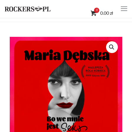
0
0.00 zł