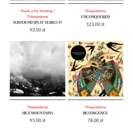
/
Thank U For Smoking
Thisquietarmy
UNCONQUERED
Thisquietarmy
SUBSOUND SPLIT SERIES #7
123.00
zł
92.00
zł
Thisquietarmy
Thisquietarmy
HEX MOUNTAINS
RESURGENCE
95.00
zł
78.00
zł