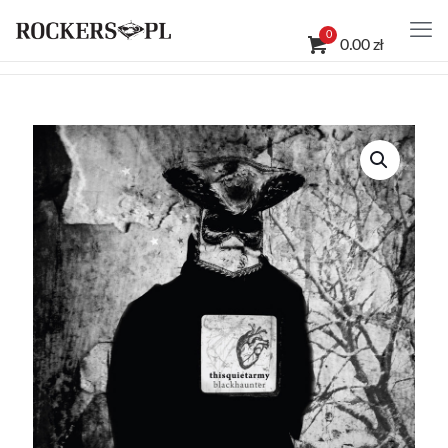
0
0.00 zł