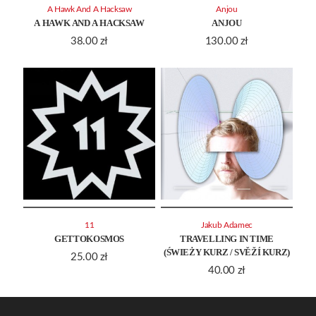
A Hawk And A Hacksaw
Anjou
A HAWK AND A HACKSAW
ANJOU
38.00
zł
130.00
zł
11
Jakub Adamec
GETTOKOSMOS
TRAVELLING IN TIME
(ŚWIEŻY KURZ / SVĚŽÍ KURZ)
25.00
zł
40.00
zł