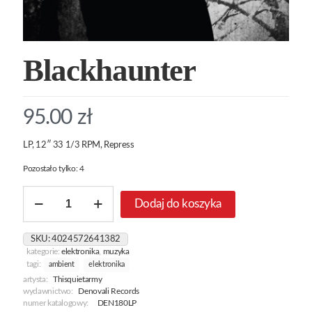
Blackhaunter
95.00
zł
LP, 12″ 33 1/3 RPM, Repress
Pozostało tylko: 4
ilość
Dodaj do koszyka
Blackhaunter
SKU:
4024572641382
kategorie:
elektronika
,
muzyka
tagi:
ambient
elektronika
artysta:
Thisquietarmy
wydawnictwo:
Denovali Records
numer katalogowy:
DEN180LP