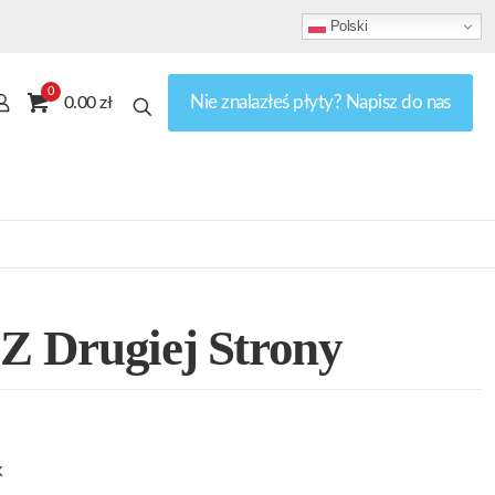
Polski
0
Nie znalazłeś płyty? Napisz do nas
0.00 zł
 Z Drugiej Strony
k