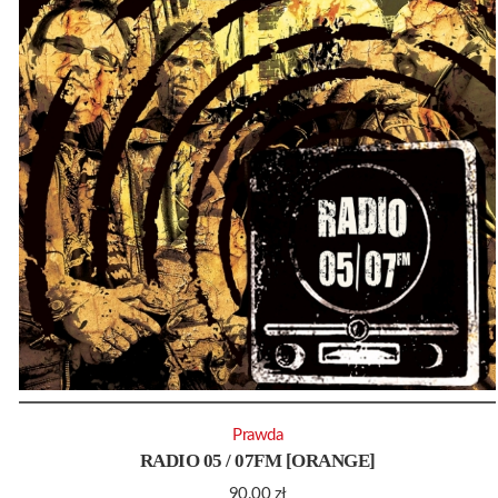
Prawda
RADIO 05 / 07FM [ORANGE]
90.00
zł