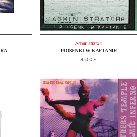
Administratorr
URA
PIOSENKI W KAFTANIE
45.00
zł