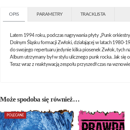
OPIS
PARAMETRY
TRACKLISTA
Latem 1994 roku, podczas nagrywania płyty „Punk orkiestry 
Dolnym Śląsku formacji Zwłoki, działającej w latach 1980-
do swojego repertuaru jedynie kilka piosenek Zwłok, tych na
Album utrzymany był w stylu ulicznego punk rocka. Jak się ok
Teraz wraz z reaktywacją zespołu przyszedł czas na wznowi
Może spodoba się również…
POLECANE