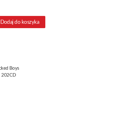
Dodaj do koszyka
cked Boys
 202CD