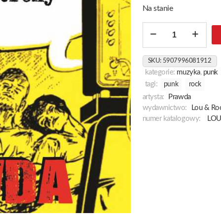
Na stanie
ilość
Biologia
Z
SKU:
5907996081912
Drugiej
kategorie:
muzyka
,
punk
Strony
tagi:
punk
rock
artysta:
Prawda
wydawnictwo:
Lou & Ro
numer katalogowy:
LOU