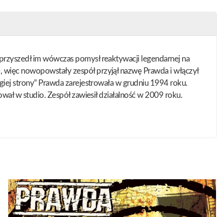
 przyszedł im wówczas pomysł reaktywacji legendarnej na
e, więc nowopowstały zespół przyjął nazwę Prawda i włączył
ugiej strony” Prawda zarejestrowała w grudniu 1994 roku.
ował w studio. Zespół zawiesił działalność w 2009 roku.