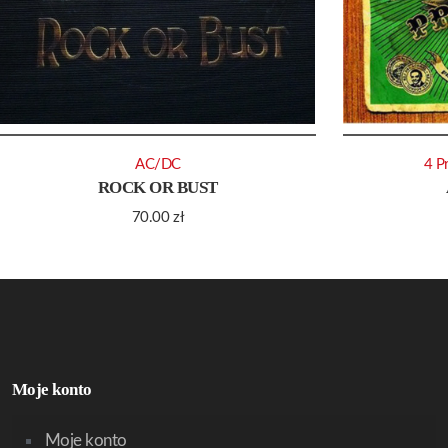
AC/DC
4 Pr
ROCK OR BUST
70.00
zł
Moje konto
Moje konto