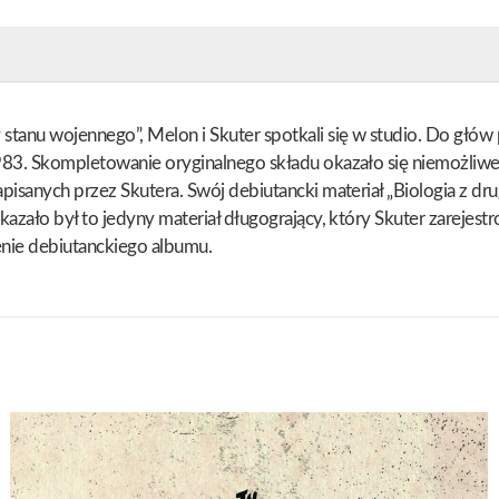
stanu wojennego”, Melon i Skuter spotkali się w studio. Do głów
1983. Skompletowanie oryginalnego składu okazało się niemożliw
pisanych przez Skutera. Swój debiutancki materiał „Biologia z dr
azało był to jedyny materiał długogrający, który Skuter zarejestr
enie debiutanckiego albumu.