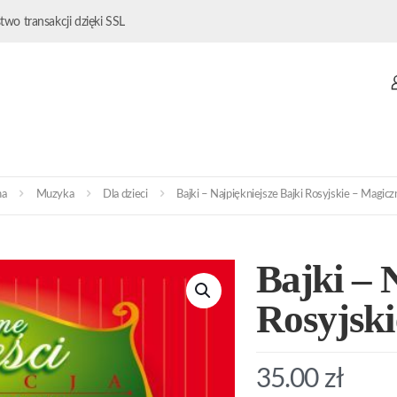
wo transakcji dzięki SSL
na
Muzyka
Dla dzieci
Bajki – Najpiękniejsze Bajki Rosyjskie – Magic
Bajki – 
Rosyjski
35.00
zł