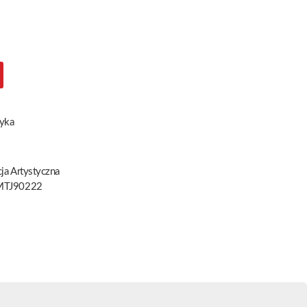
yka
ja Artystyczna
TJ90222