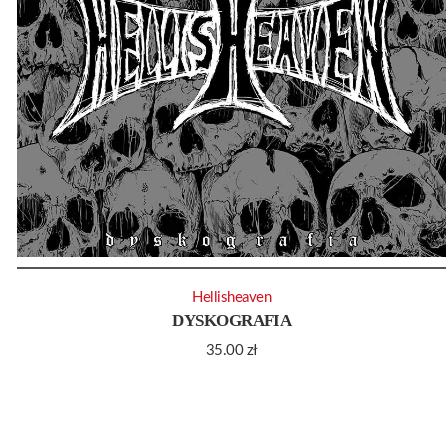
Hellisheaven
DYSKOGRAFIA
35.00
zł