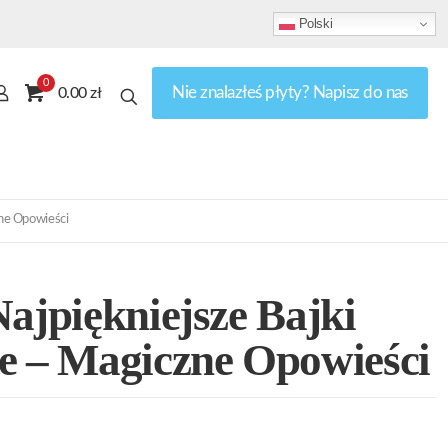
Polski
0
Nie znalazłeś płyty? Napisz do nas
0.00 zł
zne Opowieści
Najpiękniejsze Bajki
e – Magiczne Opowieści