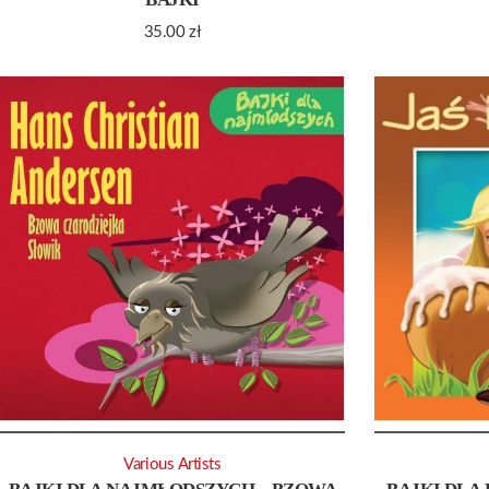
35.00
zł
Various Artists