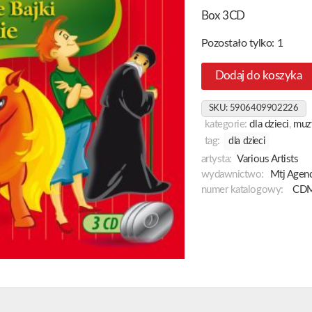
Box 3CD
Pozostało tylko: 1
Dodaj do koszyka
SKU:
5906409902226
kategorie:
dla dzieci
,
muz
tag:
dla dzieci
artysta:
Various Artists
wydawnictwo:
Mtj Agenc
numer katalogowy:
CDM