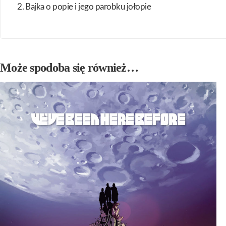
2. Bajka o popie i jego parobku jołopie
Może spodoba się również…