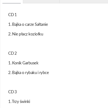
CD 1
1. Bajka o carze Sałtanie
2. Nie płacz koziołku
CD 2
1. Konik Garbusek
2. Bajka o rybaku i rybce
CD 3
1. Trzy świnki