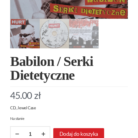
Babilon / Serki
Dietetyczne
45.00
zł
CD, Jewel Case
Na stanie
ilość
Dodaj do koszyka
Babilon