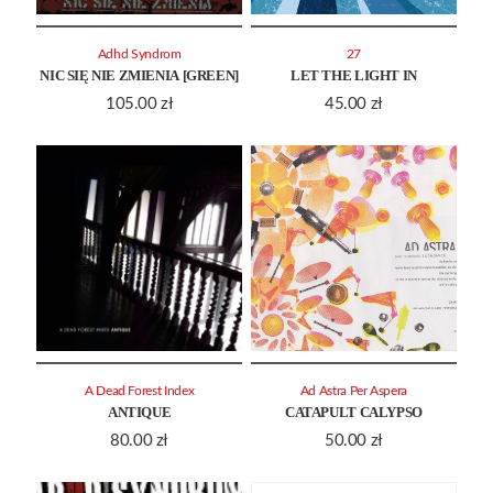
Adhd Syndrom
27
NIC SIĘ NIE ZMIENIA [GREEN]
LET THE LIGHT IN
105.00
zł
45.00
zł
A Dead Forest Index
Ad Astra Per Aspera
ANTIQUE
CATAPULT CALYPSO
80.00
zł
50.00
zł