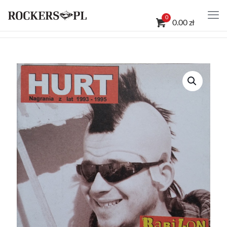
0
0.00 zł