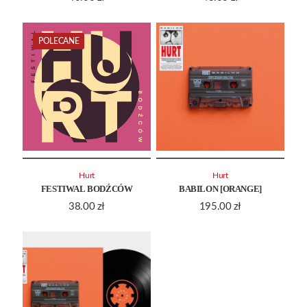
POLECANE
Hurt
Hurt
FESTIWAL BODŹCÓW
BABILON [ORANGE]
38.00
zł
195.00
zł