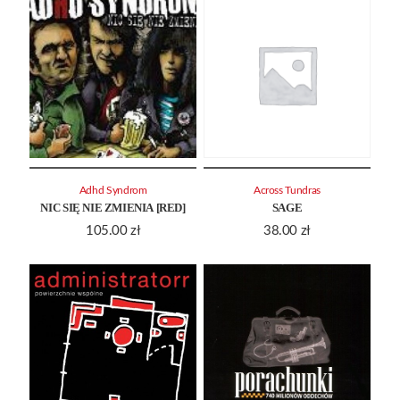
Adhd Syndrom
Across Tundras
NIC SIĘ NIE ZMIENIA [RED]
SAGE
105.00
zł
38.00
zł