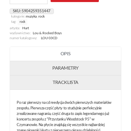
/
Serki
SKU:
5904259351447
Dietetyczne
kategorie:
muzyka
,
rock
tag:
rock
artysta:
Hurt
wydawnictwo:
Lou & Rocked Boys
numer katalogowy:
LOU 03CD
OPIS
PARAMETRY
TRACKLISTA
Po raz pierwszy na cd reedycja dwóch pierwszych materiałów
zespołu. Pierwsza część płyty to studyjnie perfekcyjnie
zrealizowane nagrania, część druga to zapis legendarnego już
koncertu zespołu z “Przystanku Woodstock 95” w
Czymanowie. Na płycie znajdują się wszystkie najbardziej
znane piosenki Hurtu z pierwszego okresu działalności,