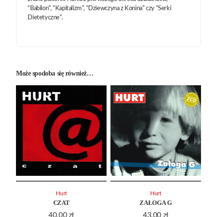
“Babilon”, “Kapitalizm”, “Dziewczyna z Konina” czy “Serki
Dietetyczne”.
Może spodoba się również…
Hurt
Hurt
CZAT
ZAŁOGA G
40.00
zł
43.00
zł