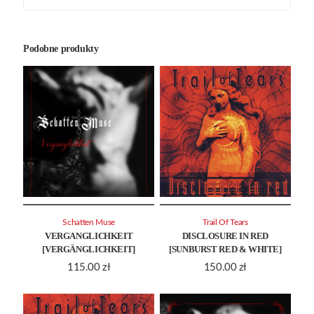
Podobne produkty
Schatten Muse
Trail Of Tears
VERGANGLICHKEIT
DISCLOSURE IN RED
[VERGÄNGLICHKEIT]
[SUNBURST RED & WHITE]
115.00
zł
150.00
zł