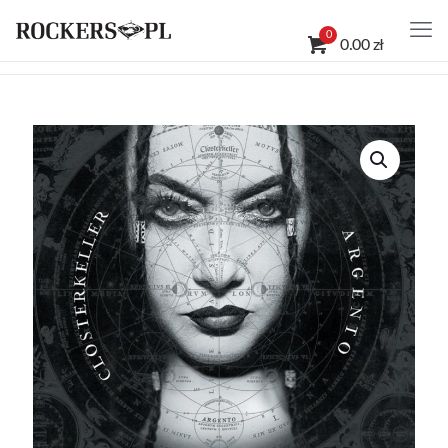
0
0.00 zł