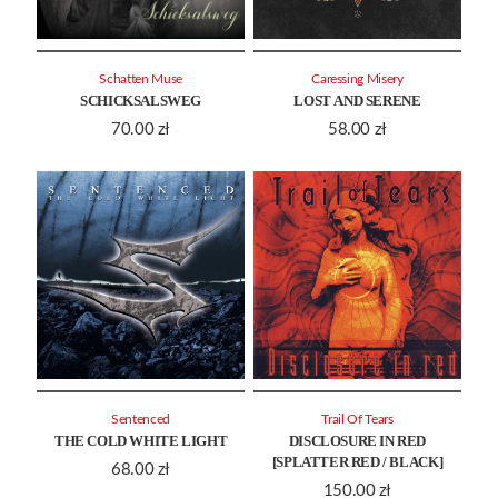
Schatten Muse
Caressing Misery
SCHICKSALSWEG
LOST AND SERENE
70.00
zł
58.00
zł
Sentenced
Trail Of Tears
THE COLD WHITE LIGHT
DISCLOSURE IN RED
[SPLATTER RED / BLACK]
68.00
zł
150.00
zł