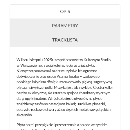
OPIS
PARAMETRY
TRACKLISTA
W lipcu i sierpniu 2025r. zespół pracował w Kultowym Studio
w Warszawie nad swoją kolejną, jedenastą już płytą.
Niewyczerpana wena i talent muzyków, ich ogromne
doświadczenie oraz osoba Adama Toczko – czołowego
polskiego inżyniera dźwięku zaowocowały piękną, sugestywną
płytą z najwyższej półki. Muzyka jest jak zwykle u Closterkeller
bardzo eklektyczna, ale zarazem spojona charakterystycznym
dla grupy klimatem. Wśród dziesięciu utworów na płycie
znajdziemy zarówno nastrojową balladę, urokliwe piosenki,
soczyste rockowe utwory aż do ciężkich metalowo-gotyckich
akcentów.
Płyta brzmi przepięknie i przestrzennie a przede wszystkim