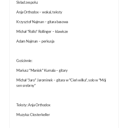
Skład zespołu:
Anja Orthodox – wokal, teksty
Krzysztof Najman – gitara basowa
Michał "Rollo" Rollinger – klawisze
Adam Najman – perkusja
Gościnnie:
Mariusz "Maniok" Kumala – gitary
Michał "Jaro" Jarominek – gitara w "Cień wilka", solo w "Mój
sen srebrny"
Teksty: Anja Orthodox
Muzyka: Closterkeller