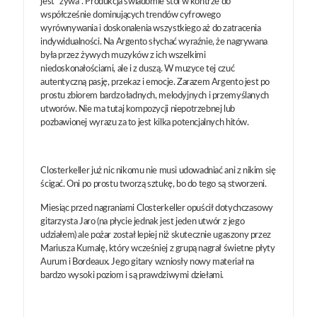
jest "żywa". Produkcja świadomie stoi w kontrze do
współcześnie dominujących trendów cyfrowego
wyrównywania i doskonalenia wszystkiego aż do zatracenia
indywidualności. Na Argento słychać wyraźnie, że nagrywana
była przez żywych muzyków z ich wszelkimi
niedoskonałościami, ale i z duszą. W muzyce tej czuć
autentyczną pasję, przekaz i emocje. Zarazem Argento jest po
prostu zbiorem bardzo ładnych, melodyjnych i przemyślanych
utworów. Nie ma tutaj kompozycji niepotrzebnej lub
pozbawionej wyrazu za to jest kilka potencjalnych hitów.
Closterkeller już nic nikomu nie musi udowadniać ani z nikim się
ścigać. Oni po prostu tworzą sztukę, bo do tego są stworzeni.
Miesiąc przed nagraniami Closterkeller opuścił dotychczasowy
gitarzysta Jaro (na płycie jednak jest jeden utwór z jego
udziałem) ale pożar został lepiej niż skutecznie ugaszony przez
Mariusza Kumalę, który wcześniej z grupą nagrał świetne płyty
Aurum i Bordeaux. Jego gitary wzniosły nowy materiał na
bardzo wysoki poziom i są prawdziwymi dziełami.