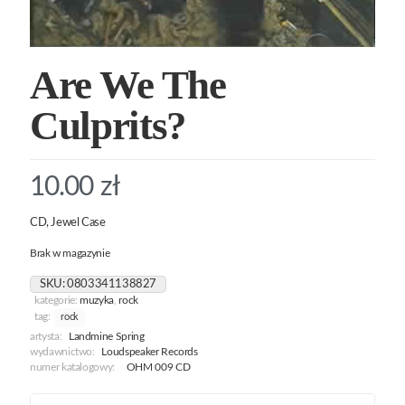
Are We The
Culprits?
10.00
zł
CD, Jewel Case
Brak w magazynie
SKU:
0803341138827
kategorie:
muzyka
,
rock
tag:
rock
artysta:
Landmine Spring
wydawnictwo:
Loudspeaker Records
numer katalogowy:
OHM 009 CD