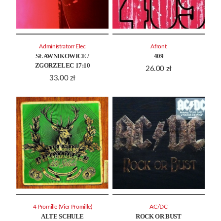
Administratorr Elec
Afront
SŁAWNIKOWICE /
409
ZGORZELEC 17:10
26.00
zł
33.00
zł
4 Promille (Vier Promille)
AC/DC
ALTE SCHULE
ROCK OR BUST