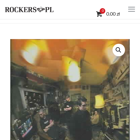
0
0.00 zł