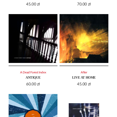
45.00
zł
70.00
zł
A Dead Forest Index
After
ANTIQUE
LIVE AT HOME
60.00
zł
45.00
zł