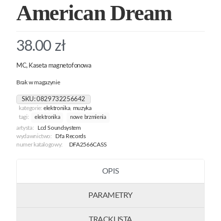
American Dream
38.00
zł
MC, Kaseta magnetofonowa
Brak w magazynie
SKU:
0829732256642
kategorie:
elektronika
,
muzyka
tagi:
elektronika
nowe brzmienia
artysta:
Lcd Soundsystem
wydawnictwo:
Dfa Records
numer katalogowy:
DFA2566CASS
OPIS
PARAMETRY
TRACKLISTA