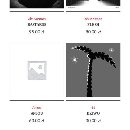
Ah! Kosmos
Ah! Kosmos
BASTARDS
FLESH
95.00
zł
80.00
zł
Anjou
11
ANJOU
DZIWO
63.00
zł
30.00
zł