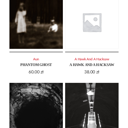
Aun
A Hawk And A Hacksaw
PHANTOM GHOST
A HAWK AND A HACKSAW
60.00
zł
38.00
zł