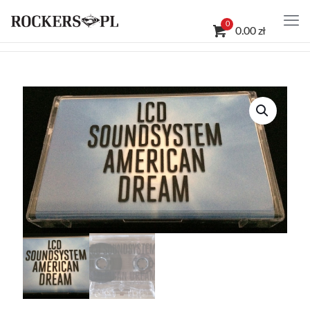
0
0.00 zł