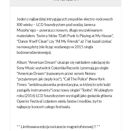
Jeden z najbardziej intrygujących zespołów electro-rockowych
XXI wieku – LCD Soundsystem pod wodzą Jamesa
Murphy’ego – powraca z nowym, długo wyczekiwanym
materiałem. Twórcy hitów "Daft Punk Is Playing at My House",
"Dance Yrself Clean" czy "All My Friends" aż 7 lat kazali czekać
na nową płytę (nie licząc wydanego w 2015 singla
bożonarodzeniowego).
Album "American Dream" ukazuje się nakładem należącej do
Sony Music wytwórni Columbia Records i promują go single
"American Dream" (nazwanym przez serwis Noisey
"przyjemnym jak ciepły koc"), "Call The Police" (New York
Times: "ambitna piosenka protestacyjna, w której krzyki ludzi
zastąpiły instrumenty") oraz nowy singiel "Tonite". W ubiegłym
roku (2016) LCD Soundsystem wystąpili jako gwiazda główna
Open’er Festival i zdaniem wielu fanów i mediów, był to
najlepszy koncert całego festiwalu.
** Limitowana edycja na kasecie magnetofonowej !! **