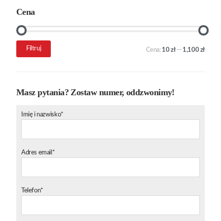
Cena
Cena
Cena
Filtruj
Cena:
10 zł
—
1,100 zł
min.
maks.
Masz pytania? Zostaw numer, oddzwonimy!
Imię i nazwisko*
Adres email*
Telefon*