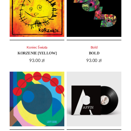
Koniec Świata
Bold
KORZENIE [YELLOW]
BOLD
93.00
zł
93.00
zł