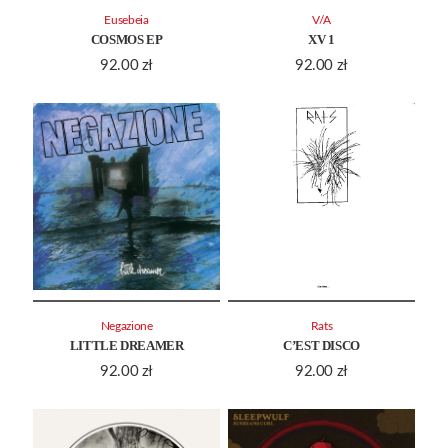
Eusebeia
V/A
COSMOS EP
XV 1
92.00
zł
92.00
zł
Negazione
Rats
LITTLE DREAMER
C’EST DISCO
92.00
zł
92.00
zł