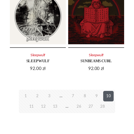
Sleepwulf
Sleepwulf
SLEEPWULF
SUNBEAMS CURL
92.00
zł
92.00
zł
1
2
3
…
7
8
9
10
11
12
13
…
26
27
28