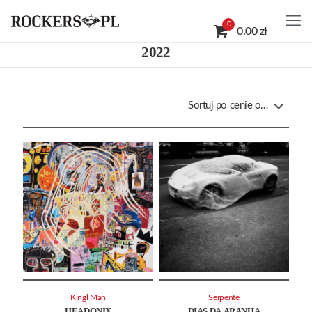
0
0.00 zł
2022
Kingl Man
Serpente
HEADONIX
DIAS DA ARANHA