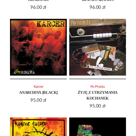
96.00
zł
96.00
zł
Karcer
Po Prostu
ANARCHIVA [BLACK]
ŻYJĘ Z UTRZYMANIA
KOCHANEK
95.00
zł
95.00
zł