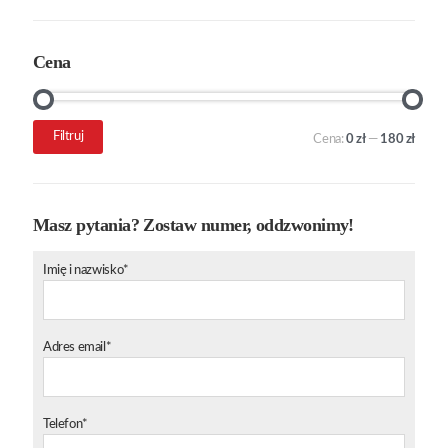
Cena
Cena
Cena
Filtruj
Cena:
0 zł
—
180 zł
min.
maks.
Masz pytania? Zostaw numer, oddzwonimy!
Imię i nazwisko*
Adres email*
Telefon*