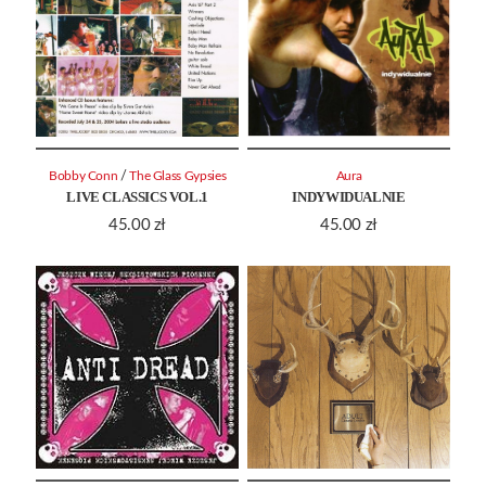
/
Bobby Conn
The Glass Gypsies
Aura
LIVE CLASSICS VOL.1
INDYWIDUALNIE
45.00
zł
45.00
zł