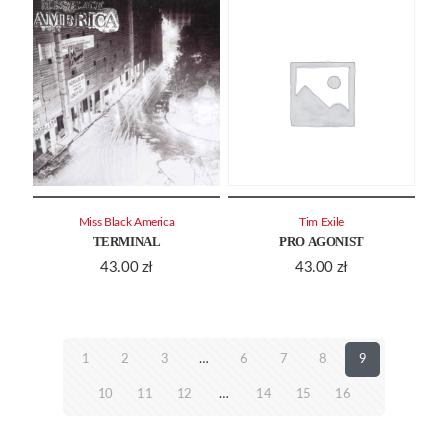
Miss Black America
Tim Exile
TERMINAL
PRO AGONIST
43.00
zł
43.00
zł
1
2
3
…
6
7
8
9
10
11
12
…
14
15
16