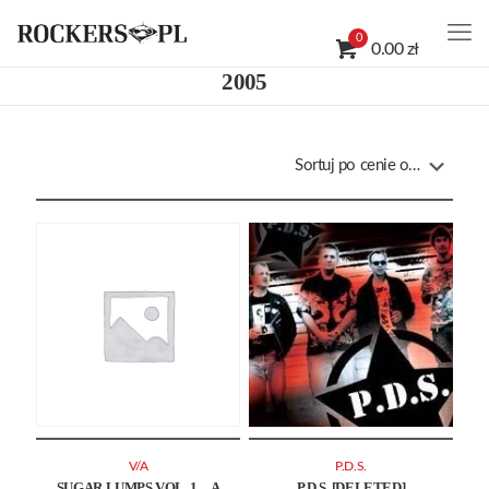
0
0.00 zł
2005
V/A
P.D.S.
SUGAR LUMPS VOL. 1 – A
P.D.S. [DELETED]