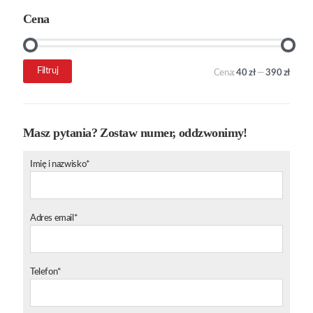
Cena
Cena
Cena
Filtruj
Cena:
40 zł
—
390 zł
min.
maks.
Masz pytania? Zostaw numer, oddzwonimy!
Imię i nazwisko*
Adres email*
Telefon*