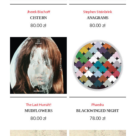
Jherek Bischoff
Stephen Steinbrink
CISTERN
ANAGRAMS
80.00
zł
80.00
zł
The Last Hurrah!!
Phaedra
MUDFLOWERS
BLACKWINGED NIGHT
80.00
zł
78.00
zł