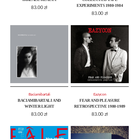
EXPERIMENTS 1980-1984
83.00
zł
83.00
zł
Baciamibartali
Eazycon
BACIAMIBARTALI AND
FEAR AND PLEASURE
WINTER LIGHT
RETROSPECTIVE 1980-1989
83.00
zł
83.00
zł