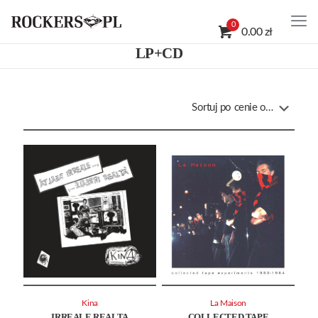
0
0.00 zł
LP+CD
Kina
La Maison
IRREALE REALTA
COLLECTED TAPE