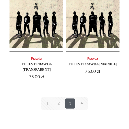
Prawda
Prawda
TU JEST PRAWDA
TU JEST PRAWDA [MARBLE]
[TRANSPARENT]
75.00
zł
75.00
zł
1
2
3
4