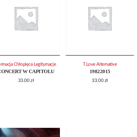
rmacja Chłopięca Legitymacje
T.Love Alternative
CONCERT W CAPITOLU
19822015
33.00
zł
33.00
zł