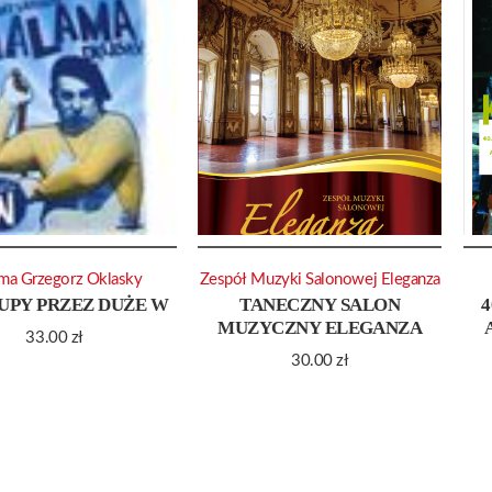
ma Grzegorz Oklasky
Zespół Muzyki Salonowej Eleganza
PY PRZEZ DUŻE W
TANECZNY SALON
4
MUZYCZNY ELEGANZA
33.00
zł
30.00
zł