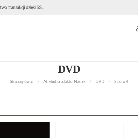
wo transakcji dzięki SSL
DVD
Strona główna
Atrybut produktu: Nośnik
DVD
Strona 4