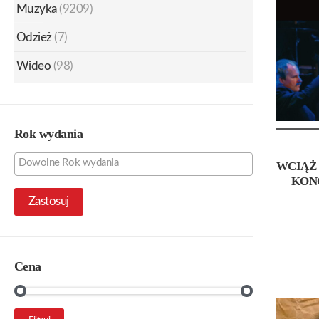
Muzyka
(9209)
Odzież
(7)
Wideo
(98)
Rok wydania
WCIĄŻ 
KON
Zastosuj
Cena
Cena
Cena