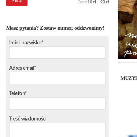
Filtruj
Cena:
10 zł
—
90 zł
min.
maks.
Masz pytania? Zostaw numer, oddzwonimy!
Imię i nazwisko*
Adres email*
MUZY
Telefon*
Treść wiadomości