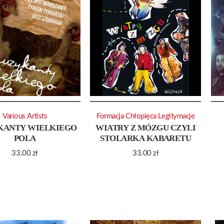
Various Artists
Formacja Chłopięca Legitymacje
KANTY WIELKIEGO
WIATRY Z MÓZGU CZYLI
POLA
STOLARKA KABARETU
33.00
zł
33.00
zł