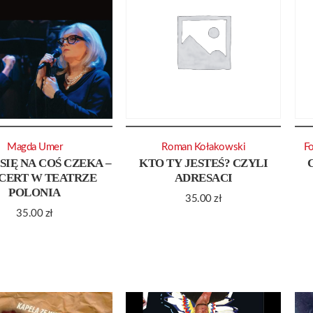
Magda Umer
Roman Kołakowski
Fo
SIĘ NA COŚ CZEKA –
KTO TY JESTEŚ? CZYLI
CERT W TEATRZE
ADRESACI
POLONIA
35.00
zł
35.00
zł