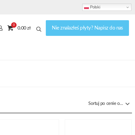
Polski
0
Nie znalazłeś płyty? Napisz do nas
0.00 zł