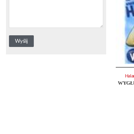
Hala
WYGŁU