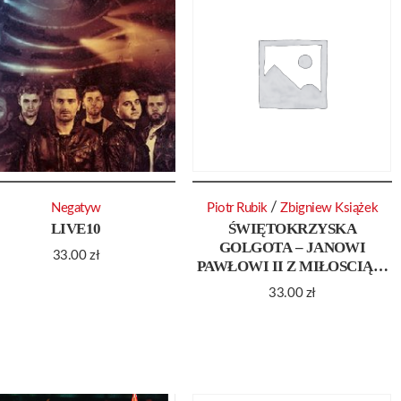
/
Negatyw
Piotr Rubik
Zbigniew Książek
LIVE10
ŚWIĘTOKRZYSKA
GOLGOTA – JANOWI
33.00
zł
PAWŁOWI II Z MIŁOSCIĄ…
33.00
zł