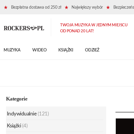
Bezpłatna dostawa od 250 zł
Największy wybór
Bezpieczeńst
TWOJA MUZYKA W JEDNYM MIEJSCU
OD PONAD 20 LAT!
MUZYKA
WIDEO
KSIĄŻKI
ODZIEŻ
Kategorie
Indywidualnie
(121)
Książki
(4)