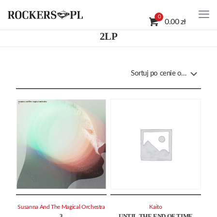
0
0.00 zł
2LP
Susanna And The Magical Orchestra
Kaito
3
UNTIL THE END OF TIME