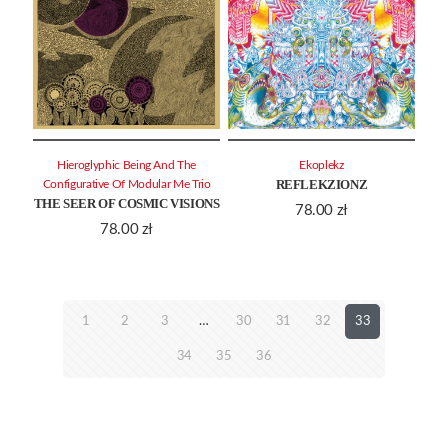
Hieroglyphic Being And The
Ekoplekz
REFLEKZIONZ
Configurative Of Modular Me Trio
THE SEER OF COSMIC VISIONS
78.00
zł
78.00
zł
1
2
3
…
30
31
32
33
34
35
36