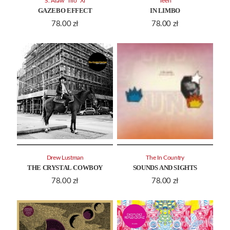
S. Araw "Trio" Xi
Teen
GAZEBO EFFECT
IN LIMBO
78.00
zł
78.00
zł
Drew Lustman
The In Country
THE CRYSTAL COWBOY
SOUNDS AND SIGHTS
78.00
zł
78.00
zł