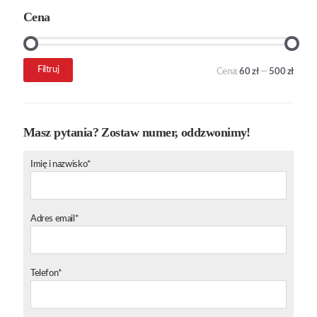
Cena
Cena
Cena
Filtruj
Cena:
60 zł
—
500 zł
min.
maks.
Masz pytania? Zostaw numer, oddzwonimy!
Imię i nazwisko*
Adres email*
Telefon*