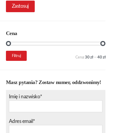
Zastosuj
Cena
Cena
Cena
Filtruj
Cena:
30 zł
—
40 zł
min.
maks.
Masz pytania? Zostaw numer, oddzwonimy!
Imię i nazwisko*
Adres email*