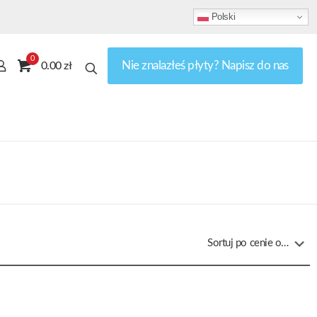
Polski
0
Nie znalazłeś płyty? Napisz do nas
0.00 zł