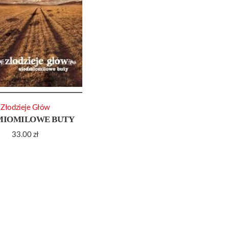
Złodzieje Głów
MIOMILOWE BUTY
33.00
zł