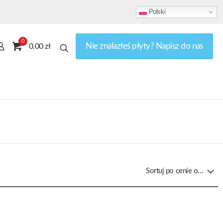
Polski
0
Nie znalazłeś płyty? Napisz do nas
0.00 zł