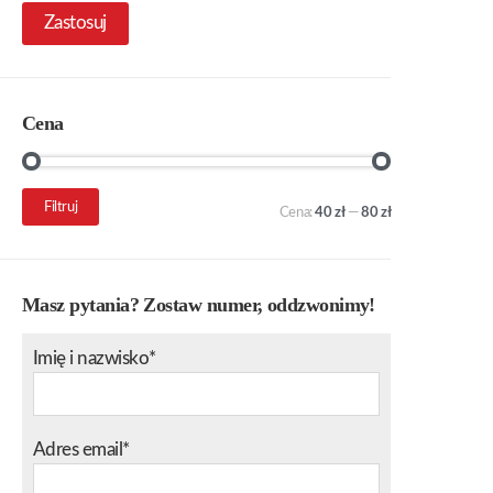
Zastosuj
Cena
Cena
Cena
Filtruj
Cena:
40 zł
—
80 zł
min.
maks.
Masz pytania? Zostaw numer, oddzwonimy!
Imię i nazwisko*
Adres email*