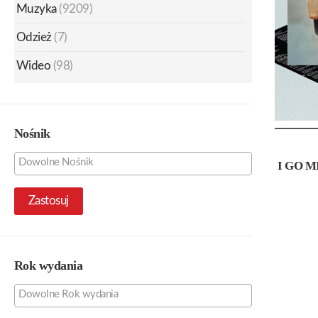
Muzyka
(9209)
Odzież
(7)
Wideo
(98)
Nośnik
I GO M
Zastosuj
Rok wydania